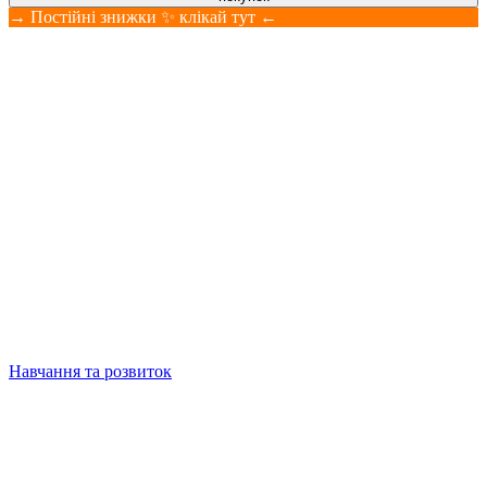
→ Постійні знижки ✨ клікай тут ←
Навчання та розвиток