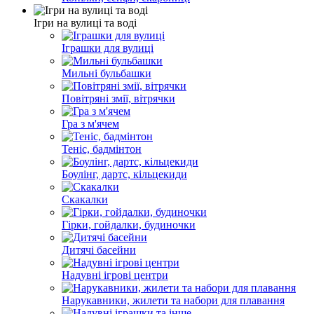
Ігри на вулиці та воді
Іграшки для вулиці
Мильні бульбашки
Повітряні змії, вітрячки
Гра з м'ячем
Теніс, бадмінтон
Боулінг, дартс, кільцекиди
Скакалки
Гірки, гойдалки, будиночки
Дитячі басейни
Надувні ігрові центри
Нарукавники, жилети та набори для плавання