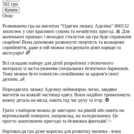
592 грн
Купити
Опис
Розвиваюча гра на магнітах "Одягни ляльку. Аделіна" 800132
захоплює у світ красивих суконь та незабутніх пригод. 🎀 Для
маленьких принцес і молодих стилісток ця гра буде справжнім
скарбом! Вона допоможе розвинути творчість та кольорове
сприйняття, адже в ній можна поєднувати різні наряди та
аксесуари! 🌈
Всі складові набору для дітей розроблені з безпечного
матеріалу із застосуванням спеціальних безпечних барвників.
Тому можна бути повністю спокійними за здоров'я своєї
дитини. 👶
Переодягати ляльку Аделіну неймовірно легко, завдяки
магнітів на кожній частинці одягу. Вони надійно триматимуть
кожну деталь на місці, навіть під час руху та ігор. 🧲
Грати з набором можна де завгодно: на рівній або навіть на
вертикальній поверхні, наприклад, на холодильнику. Це
просто захоплююче пригоди та безмежна фантазія! ✨
Наупаки,ця гра дуже корисна для розвитку малюка - вона