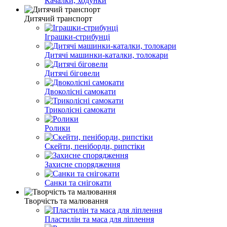
Качалки, ходунки
Дитячий транспорт
Іграшки-стрибунці
Дитячі машинки-каталки, толокари
Дитячі біговели
Двоколісні cамокати
Триколісні cамокати
Ролики
Скейти, пеніборди, рипстіки
Захисне спорядження
Санки та снігокати
Творчість та малювання
Пластилін та маса для ліплення