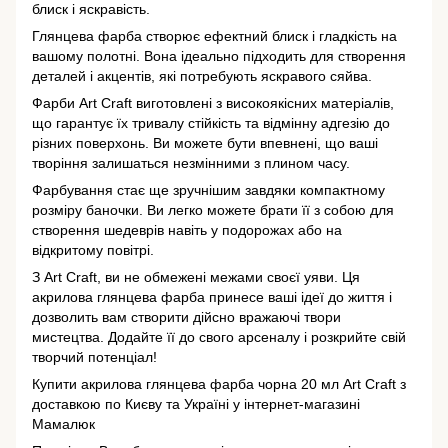
блиск і яскравість.
Глянцева фарба створює ефектний блиск і гладкість на
вашому полотні. Вона ідеально підходить для створення
деталей і акцентів, які потребують яскравого сяйва.
Фарби Art Craft виготовлені з високоякісних матеріалів,
що гарантує їх тривалу стійкість та відмінну адгезію до
різних поверхонь. Ви можете бути впевнені, що ваші
творіння залишаться незмінними з плином часу.
Фарбування стає ще зручнішим завдяки компактному
розміру баночки. Ви легко можете брати її з собою для
створення шедеврів навіть у подорожах або на
відкритому повітрі.
З Art Craft, ви не обмежені межами своєї уяви. Ця
акрилова глянцева фарба принесе ваші ідеї до життя і
дозволить вам створити дійсно вражаючі твори
мистецтва. Додайте її до свого арсеналу і розкрийте свій
творчий потенціал!
Купити акрилова глянцева фарба чорна 20 мл Art Craft з
доставкою по Києву та Україні у інтернет-магазині
Мамалюк