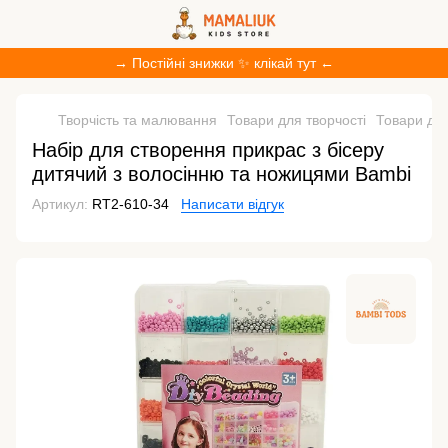
→ Постійні знижки ✨ клікай тут ←
Творчість та малювання
Товари для творчості
Товари для
Набір для створення прикрас з бісеру
дитячий з волосінню та ножицями Bambi
Артикул:
RT2-610-34
Написати відгук