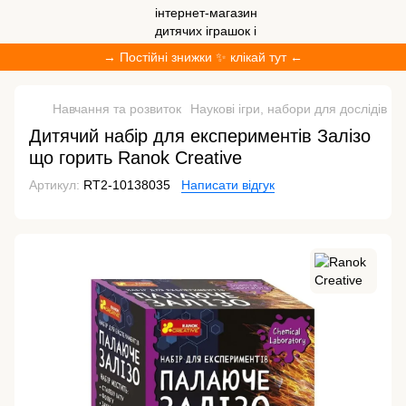
→ Постійні знижки ✨ клікай тут ←
Навчання та розвиток
Наукові ігри, набори для дослідів
Н
Дитячий набір для експериментів Залізо
що горить Ranok Creative
Артикул:
RT2-10138035
Написати відгук