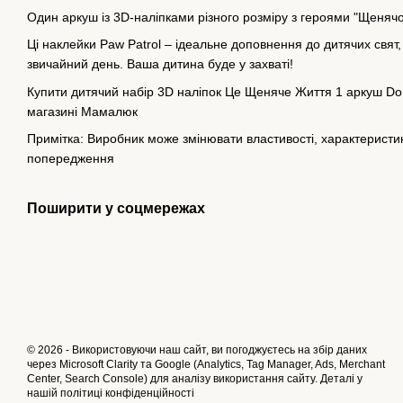
Один аркуш із 3D-наліпками різного розміру з героями "Щенячо
Ці наклейки Paw Patrol – ідеальне доповнення до дитячих свят,
звичайний день. Ваша дитина буде у захваті!
Купити дитячий набір 3D наліпок Це Щеняче Життя 1 аркуш DoDo
магазині Мамалюк
Примітка: Виробник може змінювати властивості, характеристики
попередження
Поширити у соцмережах
© 2026 - Використовуючи наш сайт, ви погоджуєтесь на збір даних
через Microsoft Clarity та Google (Analytics, Tag Manager, Ads, Merchant
Center, Search Console) для аналізу використання сайту. Деталі у
нашій
політиці конфіденційності