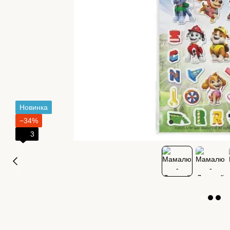
Новинка
−34%
3