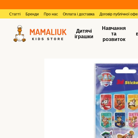
Перейти к основному контенту
Статті
Бренди
Про нас
Оплата і доставка
Договір публічної оф
Навчання
Дитячі
та
іграшки
розвиток