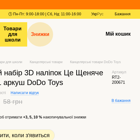
Укр
Рус
Бажання
Товари
Мій кошик
для
Знижки
школи
ари для школи
Канцелярські товари
Канцелярські товари DoDo Toys
й набір 3D наліпок Це Щеняче
Артикул
RT2-
1 аркуш DoDo Toys
200671
ості
Написати відгук
58 грн
В бажання
об отримати
+3, 5, 10 %
накопичувальної знижки
ити, коли з'явиться