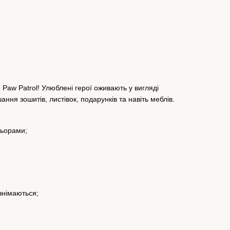
Paw Patrol! Улюблені герої оживають у вигляді
ання зошитів, листівок, подарунків та навіть меблів.
льорами;
знімаються;