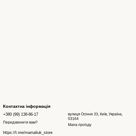
Контактна інформація
+380 (99) 138-86-17
вулиця Осіння 33, Київ, Україна,
03164
Передзвонити вам?
Мапа проїзду
https://t.me/mamaliuk_store