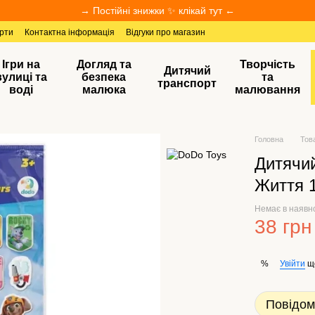
→ Постійні знижки ✨ клікай тут ←
ерти
Контактна інформація
Відгуки про магазин
Ігри на
Догляд та
Творчість
Дитячий
вулиці та
безпека
та
транспорт
воді
малюка
малювання
Головна
Тов
Дитячи
Життя 
Немає в наявн
38 грн
Увійти
щ
%
Повідом