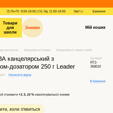
Укр
Рус
Бажання
Товари
Мій кошик
для
Знижки
школи
ари для школи
Канцелярські товари
Канцелярські товари Leader
ВА канцелярський з
Артикул
RT2-
ом-дозатором 250 г Leader
358010
ості
Написати відгук
В бажання
об отримати
+3, 5, 10 %
накопичувальної знижки
ити, коли з'явиться