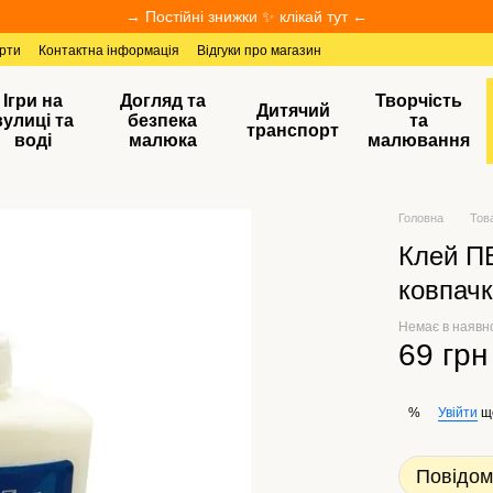
→ Постійні знижки ✨ клікай тут ←
ерти
Контактна інформація
Відгуки про магазин
Ігри на
Догляд та
Творчість
Дитячий
вулиці та
безпека
та
транспорт
воді
малюка
малювання
Головна
Тов
Клей П
ковпачк
Немає в наявн
69 грн
Увійти
щ
%
Повідом