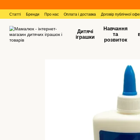
Перейти к основному контенту
Статті
Бренди
Про нас
Оплата і доставка
Договір публічної оф
Навчання
Дитячі
та
іграшки
розвиток