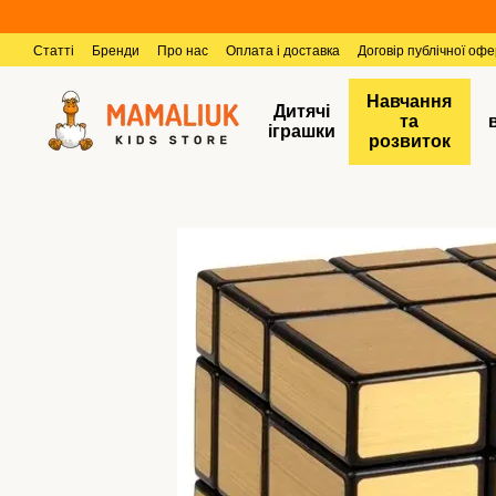
Перейти к основному контенту
Статті
Бренди
Про нас
Оплата і доставка
Договір публічної оф
Навчання
Дитячі
та
іграшки
розвиток