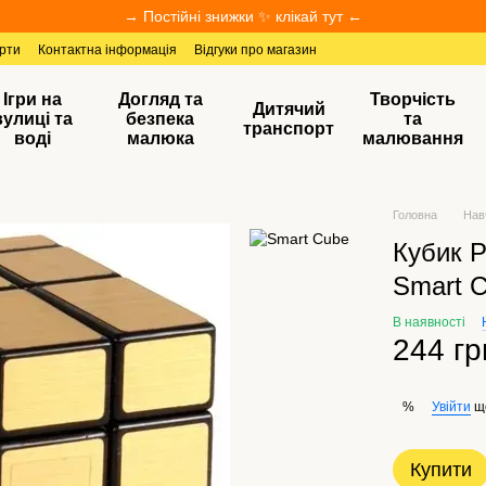
→ Постійні знижки ✨ клікай тут ←
ерти
Контактна інформація
Відгуки про магазин
Ігри на
Догляд та
Творчість
Дитячий
вулиці та
безпека
та
транспорт
воді
малюка
малювання
Головна
Нав
Кубик Р
Smart 
В наявності
244 гр
Увійти
щ
%
Купити