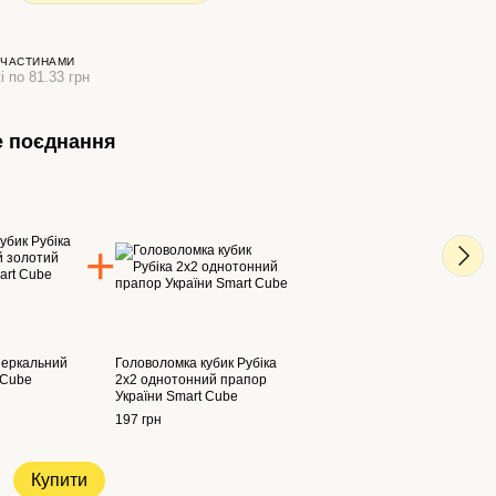
 ЧАСТИНАМИ
і по 81.33 грн
 поєднання
На
дзеркальний
Головоломка кубик Рубіка
Куби
 Cube
2х2 однотонний прапор
золо
України Smart Cube
244 г
197 грн
45
Купити