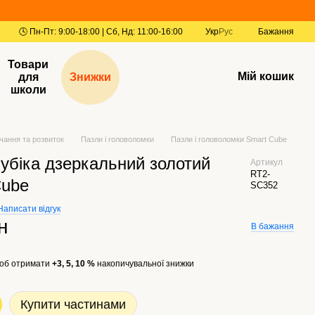
Укр
Рус
Бажання
Товари
Мій кошик
для
Знижки
школи
чання та розвиток
Пазли і головоломки
Пазли і головоломки Smart Cube
убіка дзеркальний золотий
Артикул
RT2-
Cube
SC352
Написати відгук
н
В бажання
об отримати
+3, 5, 10 %
накопичувальної знижки
Купити частинами