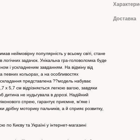
Характери
Доставка
мав неймовірну популярність у всьому світі, стане
 логічних задачок. Унікальна гра-головоломка буде
ом і ускладненим завданням. На відміну від
 на певних кольорах, а на особливостях
і складання представлена ??модель набуває
,7 х 5,7 см відрізняється легкою вагою, завдяки
б дитина не нудьгувала в дорозі. Надійний
іконового спрею, гарантує приємне, м'яке і
и дрібну моторику пальчиків, а й сприяє розвитку,
ю по Києву та Україні у інтернет-магазині