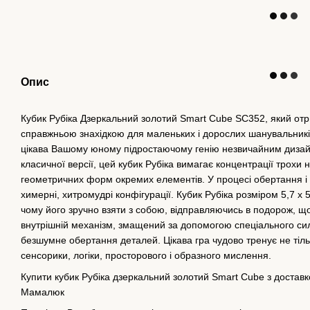
Опис
Кубик Рубіка Дзеркальний золотий Smart Cube SC352, який отри
справжньою знахідкою для маленьких і дорослих шанувальників
цікава Вашому юному підростаючому генію незвичайним дизайн
класичної версії, цей кубик Рубіка вимагає концентрації трохи
геометричних форм окремих елементів. У процесі обертання 
химерні, хитромудрі конфігурації. Кубик Рубіка розміром 5,7 х 5
чому його зручно взяти з собою, відправляючись в подорож, що
внутрішній механізм, змащений за допомогою спеціального сил
безшумне обертання деталей. Цікава гра чудово тренує не тільк
сенсорики, логіки, просторового і образного мислення.
Купити кубик Рубіка дзеркальний золотий Smart Cube з доставко
Мамалюк