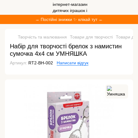
→ Постійні знижки ✨ клікай тут ←
Творчість та малювання
Товари для творчості
Товари дл
Набір для творчості брелок з намистин
сумочка 4х4 см УМНЯШКА
Артикул:
RT2-ВН-002
Написати відгук