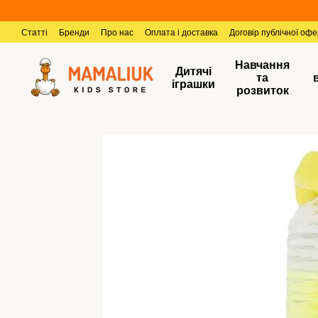
Перейти к основному контенту
Статті
Бренди
Про нас
Оплата і доставка
Договір публічної оф
Навчання
Дитячі
та
іграшки
розвиток