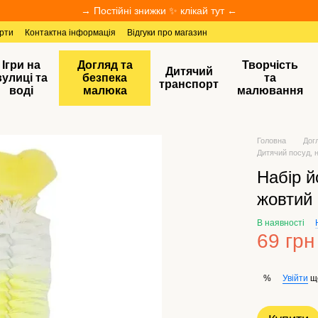
→ Постійні знижки ✨ клікай тут ←
ерти
Контактна інформація
Відгуки про магазин
Ігри на
Догляд та
Творчість
Дитячий
вулиці та
безпека
та
транспорт
воді
малюка
малювання
Головна
Дог
Дитячий посуд, 
Набір й
жовтий
В наявності
69 грн
Увійти
щ
%