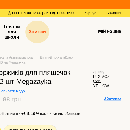
Укр
Рус
Бажання
Товари
Мій кошик
для
Знижки
школи
ляд та безпека малюка
Дитячий посуд, ніблер
ніблер Megazayka
оржиків для пляшечок
Артикул
RT2-MGZ-
 2 шт Megazayka
0211-
YELLOW
Написати відгук
88 грн
В бажання
об отримати
+3, 5, 10 %
накопичувальної знижки