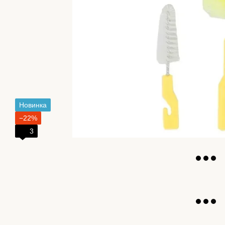
Новинка
−22%
3