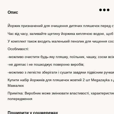
Опис
Йоржик призначений для очищення дитячих пляшечок перед ст
Час від часу, заливайте щетину йоржика киплячою водою, щоб 
У комплект також входить маленький пензлик для чищення сос
Особливості:
-можливо очистити будь-яку пляшку, поїльник, чашку, соски всіх
-не дряпає і не пошкоджує поверхню виробів;
-можливо з легкістю зберігати і сушити завдяки підвісним ручка
Купити набір йоржиків для пляшечок жовтий 2 шт Megazayka з д
Мамалюк
Примітка: Виробник може змінювати властивості, характеристики
попередження
Поширити у соцмережах