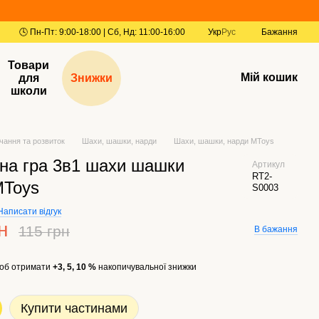
Укр
Рус
Бажання
Товари
Мій кошик
для
Знижки
школи
чання та розвиток
Шахи, шашки, нарди
Шахи, шашки, нарди MToys
ьна гра 3в1 шахи шашки
Артикул
RT2-
MToys
S0003
Написати відгук
н
115 грн
В бажання
об отримати
+3, 5, 10 %
накопичувальної знижки
Купити частинами