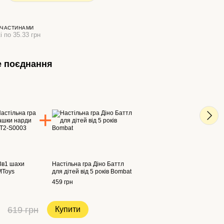
 ЧАСТИНАМИ
і по 35.33 грн
е поєднання
✅ 
 3в1 шахи
Настільна гра Діно Баттл
Наст
MToys
для дітей від 5 років Bombat
шашк
459 грн
106 г
619 грн
Купити
31