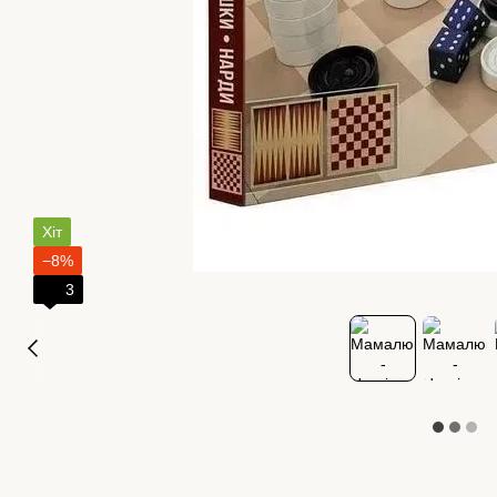
Хіт
−8%
3