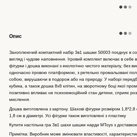
Опис
Захоплюючий компактний набір 3в1 шашки S0003 поєднує в со
вигляд і чудове наповнення. Ігровий комплект включає в себе ві
фігурки і дошка виконані з екологічно чистого матеріалу, без в
одночасно ігровою платформою, з ретельно промальовані полем,
собою, вирушаючи в подорож або на природу. У наборі передб
кубика, а також дошка 8х8 клітин, на зворотному боці якої пром
позитивно впливає не психоемоційний стан дитини, сприяє розв
мислення.
Дошка виготовлена з картону. Шахові фігурки розміром 1,8*2,8 
1,8 см в діаметрі. Усі фігурки також виготовлені з пластику
Купити настільна гра 3в1 шахи шашки нарди MToys з доставкою
Примітка: Виробник може змінювати властивості, характеристики