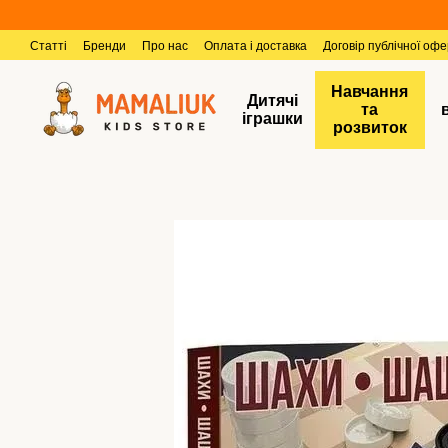
Перейти к основному контенту
Статті
Бренди
Про нас
Оплата і доставка
Договір публічної оф
Навчання
Дитячі
та
іграшки
розвиток