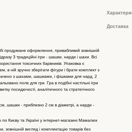
Характери
Доставка
бі продумане оформлення, привабливий зовнішній
дразу 3 традиційні ігри - шашки, нарди і шахи. Всі
икористання токсичних барвників. Упаковка є
 в ній зручно зберігати фігури і брати комплект з
ачено з шахами, шашками, і фішками для нард, 2
альовано поле для гри. Гра в подібні настільні ігри
итку посидючості, аналітичного та стратегічного
см, шашки - приблизно 2 см в діаметрі, а нарди -
 по Києву та Україні у інтернет-магазині Мамалюк
, зовнішній вигляд і комплектацію товарів без