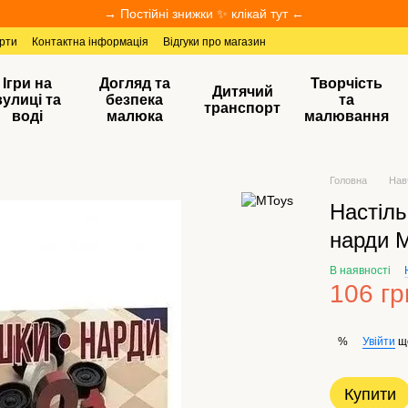
→ Постійні знижки ✨ клікай тут ←
ерти
Контактна інформація
Відгуки про магазин
Ігри на
Догляд та
Творчість
Дитячий
вулиці та
безпека
та
транспорт
воді
малюка
малювання
Головна
Нав
Настіл
нарди 
В наявності
106 гр
Увійти
щ
%
Купити