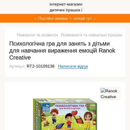
→ Постійні знижки ✨ клікай тут ←
Навчання та розвиток
Розвиваючі та навчальні іграшки
Ро
Психологічна гра для занять з дітьми
для навчання вираження емоцій Ranok
Creative
Артикул:
RT2-10109138
Написати відгук