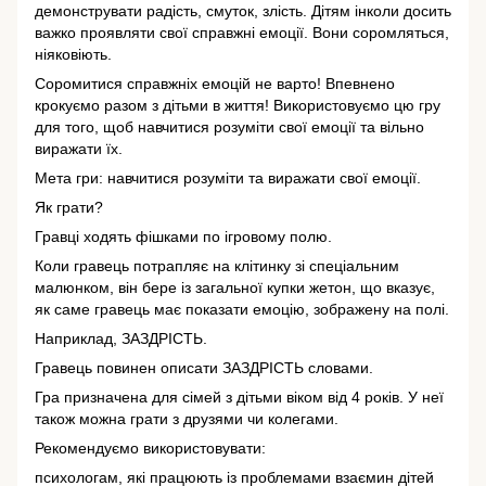
демонструвати радість, смуток, злість. Дітям інколи досить
важко проявляти свої справжні емоції. Вони соромляться,
ніяковіють.
Соромитися справжніх емоцій не варто! Впевнено
крокуємо разом з дітьми в життя! Використовуємо цю гру
для того, щоб навчитися розуміти свої емоції та вільно
виражати їх.
Мета гри: навчитися розуміти та виражати свої емоції.
Як грати?
Гравці ходять фішками по ігровому полю.
Коли гравець потрапляє на клітинку зі спеціальним
малюнком, він бере із загальної купки жетон, що вказує,
як саме гравець має показати емоцію, зображену на полі.
Наприклад, ЗАЗДРІСТЬ.
Гравець повинен описати ЗАЗДРІСТЬ словами.
Гра призначена для сімей з дітьми віком від 4 років. У неї
також можна грати з друзями чи колегами.
Рекомендуємо використовувати:
психологам, які працюють із проблемами взаємин дітей