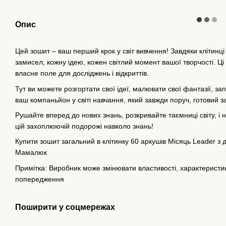
Опис
Цей зошит – ваш перший крок у світ вивчення! Завдяки клітинці
замисел, кожну ідею, кожен світлий момент вашої творчості. Ці
власне поле для досліджень і відкриттів.
Тут ви можете розгортати свої ідеї, малювати свої фантазії, за
ваш компаньйон у світі навчання, який завжди поруч, готовий з
Рушайте вперед до нових знань, розкривайте таємниці світу, і
цій захоплюючій подорожі навколо знань!
Купити зошит загальний в клітинку 60 аркушів Місяць Leader з д
Мамалюк
Примітка: Виробник може змінювати властивості, характеристики
попередження
Поширити у соцмережах