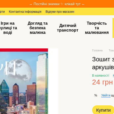
→ Постійні знижки ✨ клікай тут ←
ерти
Контактна інформація
Відгуки про магазин
Ігри на
Догляд та
Творчість
Дитячий
вулиці та
безпека
та
транспорт
воді
малюка
малювання
Головна
Тов
Зошит з
аркушів
В наявності
24 грн
Увійти
щ
%
Купити