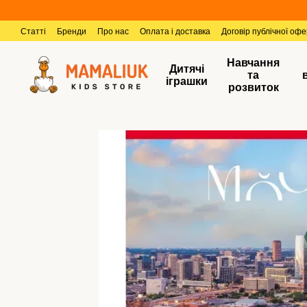
Перейти к основному контенту
Статті
Бренди
Про нас
Оплата і доставка
Договір публічної оф
Навчання
Дитячі
та
іграшки
розвиток