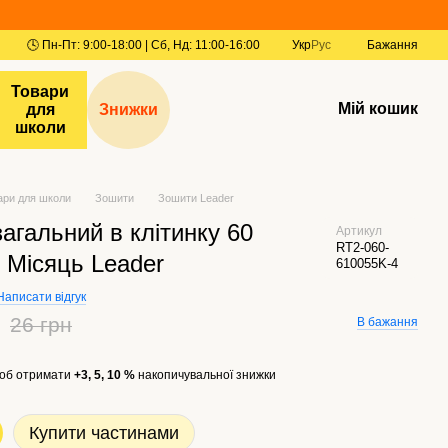
Укр
Рус
Бажання
Товари
Мій кошик
для
Знижки
школи
ари для школи
Зошити
Зошити Leader
агальний в клітинку 60
Артикул
RT2-060-
 Місяць Leader
610055K-4
Написати відгук
26 грн
В бажання
об отримати
+3, 5, 10 %
накопичувальної знижки
Купити частинами