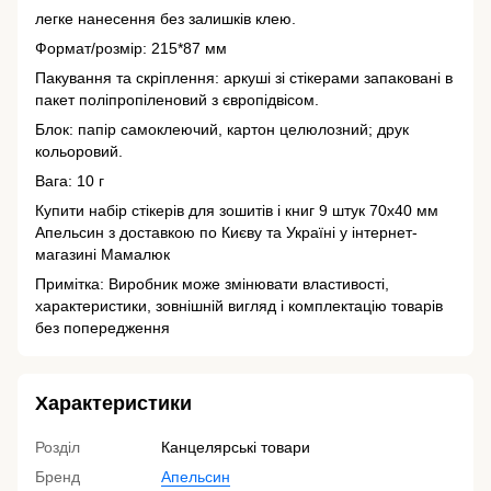
легке нанесення без залишків клею.
Формат/розмір: 215*87 мм
Пакування та скріплення: аркуші зі стікерами запаковані в
пакет поліпропіленовий з європідвісом.
Блок: папір самоклеючий, картон целюлозний; друк
кольоровий.
Вага: 10 г
Купити набір стікерів для зошитів і книг 9 штук 70х40 мм
Апельсин з доставкою по Києву та Україні у інтернет-
магазині Мамалюк
Примітка: Виробник може змінювати властивості,
характеристики, зовнішній вигляд і комплектацію товарів
без попередження
Характеристики
Розділ
Канцелярські товари
Бренд
Апельсин