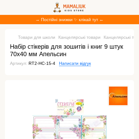
→ Постійні знижки ✨ клікай тут ←
Товари для школи
Канцелярські товари
Канцелярські то
Набір стікерів для зошитів і книг 9 штук
70х40 мм Апельсин
Артикул:
RT2-НС-15-4
Написати відгук