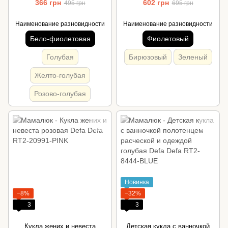
366 грн
602 грн
495 грн
695 грн
Наименование разновидности
Наименование разновидности
Бело-фиолетовая
Фиолетовый
Голубая
Бирюзовый
Зеленый
Желто-голубая
Розово-голубая
Новинка
−8%
−32%
3
3
Кукла жених и невеста
Детская кукла с ванночкой