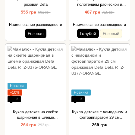
розовая Defa
полотенцем расческой и
одеждой голубая Defa
555 грн
487 грн
601 грн
715 грн
Наименование разновидности
Наименование разновидности
Розовая
Голубой
Розовый
Новинка
−10%
Новинка
3
3
Кукла детская на скейте
Кукла детская с чемоданом и
шарнирная в шлеме
фотоаппаратом 29 см
оранжевая Defa
оранжевая Defa
264 грн
269 грн
293 грн