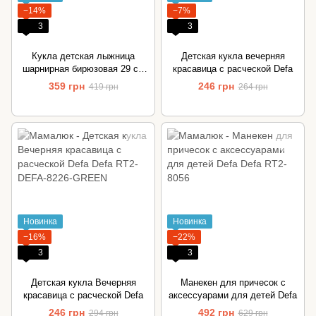
−14%
−7%
3
3
Кукла детская лыжница
Детская кукла вечерняя
шарнирная бирюзовая 29 см
красавица с расческой Defa
Defa
359 грн
246 грн
419 грн
264 грн
Новинка
Новинка
−16%
−22%
3
3
Детская кукла Вечерняя
Манекен для причесок с
красавица с расческой Defa
аксессуарами для детей Defa
246 грн
492 грн
294 грн
629 грн