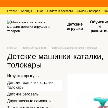
Перейти к основному контенту
Статьи
Бренды
О нас
Оплата и доставка
Обмен и возврат
По
Контактная информация
Отзывы о магазине
Обучени
Детские
и
игрушки
развити
Главная
Детский транспорт
Детские машинки-каталки, толокары
Детские машинки-каталки,
толокары
Игрушки-прыгуны
Детские машинки-каталки,
толокары
Детские беговелы
Двухколесные cамокаты
Трехколесные cамокаты