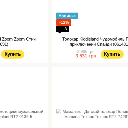
Новинка
−12%
3
nd Zoom Zoom Стич
Толокар Kiddieland Чудомобиль 
4691)
приключений Спайди (061481
3 995 грн
Купить
Купить
3 531 грн