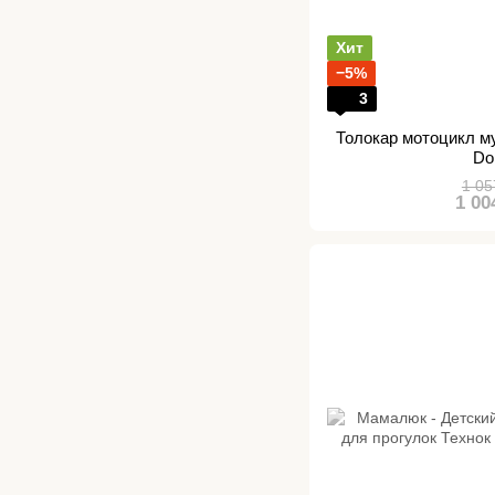
Хит
−5%
3
Толокар мотоцикл 
Do
1 05
1 00