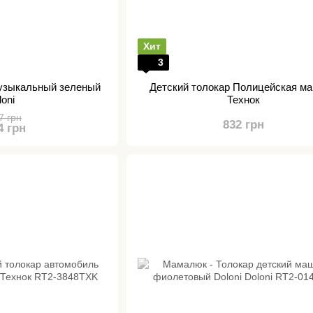
Хит
3
музыкальный зеленый
Детский толокар Полицейская м
loni
Технок
7 грн
832 грн
4 грн