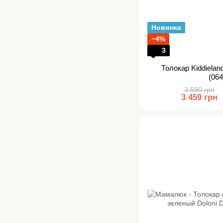
Новинка
−4%
3
Толокар Kiddiela
(06
3 590 грн
3 459 грн