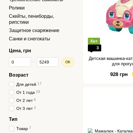
Ролики
Скейты, пениборды,
рипстики
Защитное снаряжение
Санки и снегокаты
Хит
3
Цена, грн
Детская машинка-кат
От Цена, грн
До Цена, грн
OK
для прогу
928 грн
Возраст
17
Для детей
29
От 1 года
6
От 2 лет
3
От 3 лет
Тип
7
Товар