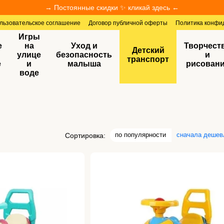
→ Постоянные скидки ✨ кликай здесь ←
льзовательское соглашение
Договор публичной оферты
Политика конфи
Игры
е
на
Уход и
Творчест
Детский
улице
безопасность
и
транспорт
е
и
малыша
рисован
воде
по популярности
сначала дешев
Сортировка: