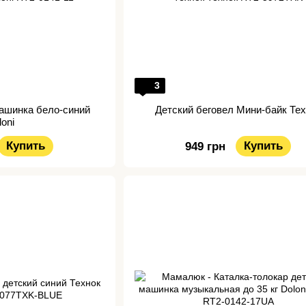
3
машинка бело-синий
Детский беговел Мини-байк Те
loni
Купить
Купить
949 грн