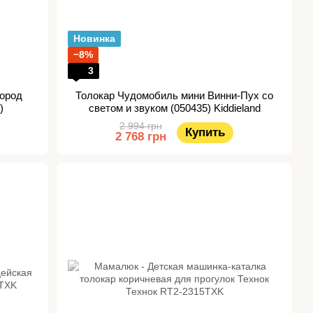
Новинка
−8%
3
Город
Толокар Чудомобиль мини Винни-Пух со
)
светом и звуком (050435) Kiddieland
2 994 грн
Купить
2 768 грн