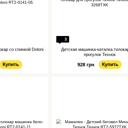
3
кар со спинкой Doloni
Детская машинка-каталка толока
прогулок Технок
Купить
Купить
928 грн