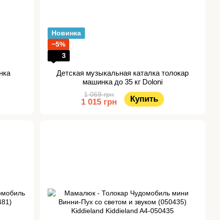
Новинка
−5%
3
нка
Детская музыкальная каталка толокар
машинка до 35 кг Doloni
1 069 грн
Купить
1 015 грн