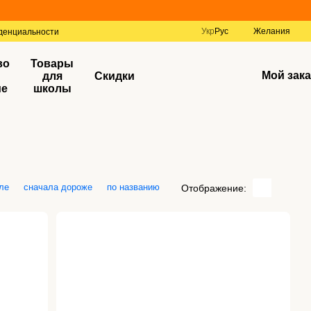
Укр
Рус
Желания
денциальности
во
Товары
Мой зака
для
Скидки
ие
школы
ле
сначала дороже
по названию
Отображение: