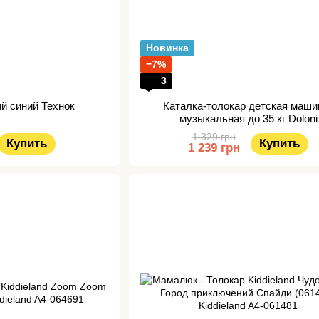
Новинка
−7%
3
ий синий Технок
Каталка-толокар детская маши
музыкальная до 35 кг Doloni
1 329 грн
Купить
Купить
1 239 грн