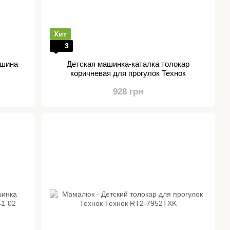
Хит
3
ашина
Детская машинка-каталка толокар
коричневая для прогулок Технок
928 грн