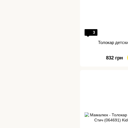
3
Толокар детск
832 грн