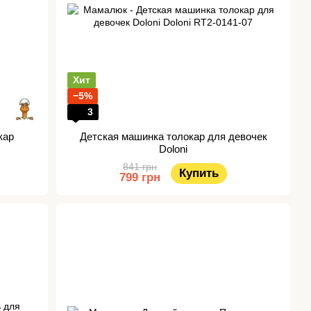
Хит
−5%
3
кар
Детская машинка толокар для девочек
Doloni
841 грн
Купить
799 грн