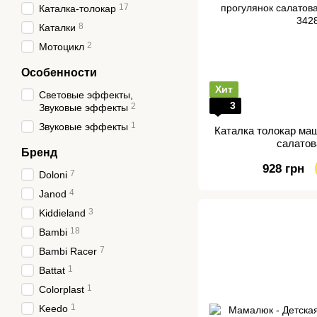
17
Каталка-толокар
8
Каталки
2
Мотоцикл
Особенности
Хит
Световые эффекты,
3
2
Звуковые эффекты
1
Звуковые эффекты
Каталка толокар ма
салатов
Бренд
928 грн
7
Doloni
4
Janod
3
Kiddieland
18
Bambi
7
Bambi Racer
1
Battat
1
Colorplast
1
Keedo