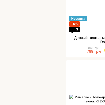
Новинка
−5%
3
Детский толокар 
Do
841 грн
799 грн