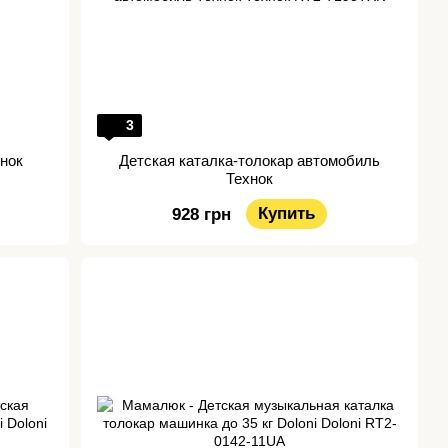
3
хнок
Детская каталка-толокар автомобиль
Технок
Купить
928 грн