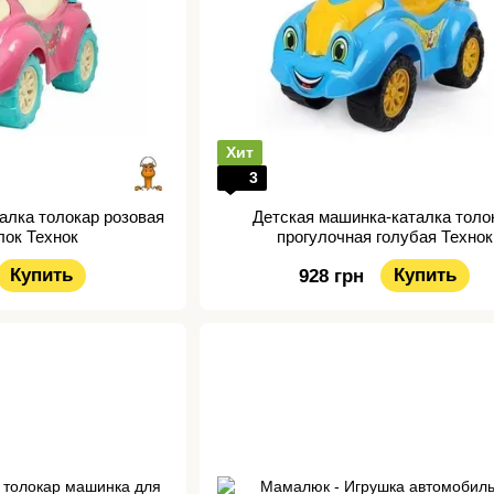
Хит
3
алка толокар розовая
Детская машинка-каталка толо
лок Технок
прогулочная голубая Технок
Купить
Купить
928 грн