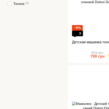
19
Технок
−5%
3
Детская машинка толо
841 грн
799 грн