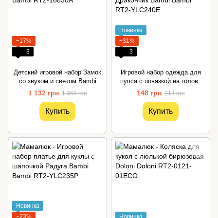
Новинка
−17%
−31%
3
3
Детский игровой набор Замок
Игровой набор одежда для
со звуком и светом Bambi
пупса с повязкой на голову
Дракончик Bambi
1 132 грн
148 грн
1 368 грн
213 грн
Купить
Купить
Новинка
−23%
Новинка