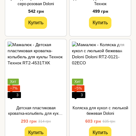
серо-розовая Doloni
Технок
542 грн
499 грн
Купить
Купить
Хит
Хит
−7%
−5%
3
3
Детская пластиковая
Коляска для кукол с люлькой
кроватка-колыбель для куклы
бежевая Doloni
Технок
293 грн
603 грн
314 грн
635 грн
Купить
Купить