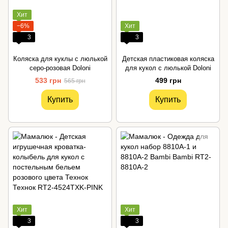
Хит
−6%
Хит
3
3
Коляска для куклы с люлькой
Детская пластиковая коляска
серо-розовая Doloni
для кукол с люлькой Doloni
533 грн
499 грн
565 грн
Купить
Купить
Хит
Хит
3
3