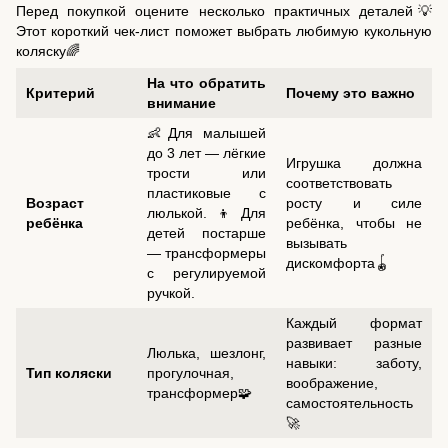
Перед покупкой оцените несколько практичных деталей💡
Этот короткий чек-лист поможет выбрать любимую кукольную
коляску🌈
На что обратить
Критерий
Почему это важно
внимание
👶Для малышей
до 3 лет — лёгкие
Игрушка должна
трости или
соответствовать
пластиковые с
Возраст
росту и силе
люлькой.👦Для
ребёнка
ребёнка, чтобы не
детей постарше
вызывать
— трансформеры
дискомфорта🪀
с регулируемой
ручкой.
Каждый формат
развивает разные
Люлька, шезлонг,
навыки: заботу,
Тип коляски
прогулочная,
воображение,
трансформер🧩
самостоятельность
🚀