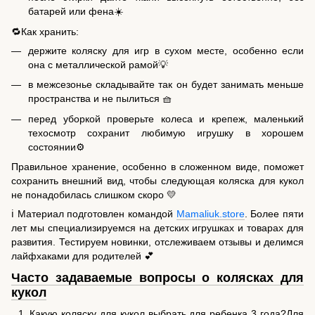
батарей или фена☀️
🔁Как хранить:
держите коляску для игр в сухом месте, особенно если
она с металлической рамой💡
в межсезонье складывайте так он будет занимать меньше
пространства и не пылиться 🧺
перед уборкой проверьте колеса и крепеж, маленький
техосмотр сохранит любимую игрушку в хорошем
состоянии⚙️
Правильное хранение, особенно в сложенном виде, поможет
сохранить внешний вид, чтобы следующая коляска для кукол
не понадобилась слишком скоро 💛
ℹ️ Материал подготовлен командой
Mamaliuk.store
. Более пяти
лет мы специализируемся на детских игрушках и товарах для
развития. Тестируем новинки, отслеживаем отзывы и делимся
лайфхаками для родителей 💕
Часто задаваемые вопросы о колясках для
кукол
Какую коляску для кукол выбрать для ребенка 3 года?Для