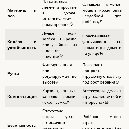
Пластиковые —
Слишком тяжёлая
лёгкие и простые
Материал и
модель может быть
в уходе;
вес
неудобной для
металлические
ребёнка🪁
рамы прочнее🎈
Лучше, если
Обеспечивает
колёса широкие
Колёса и
устойчивость во
или двойные, из
устойчивость
время игры дома и
прочного
на улице🎠
пластика💛
Фиксированная
Позволяет
или
настроить
Ручка
регулируемая по
игрушечную коляску
высоте✅
под рост ребёнка🚸
Корзина, зонтик,
Аксессуары делают
Комплектация
капюшон, ремни,
игру реалистичной и
чехол, сумка☂️
интересной👜
Отсутствие
острых углов,
Ребёнок может
нетоксичные
играть
Безопасность
материалы,
самостоятельно без