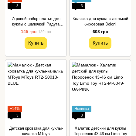
3
3
Игровой набор платье для
Коляска для кукол с люлькой
куклы с шапочкой Радуга
бирюзовая Doloni
Bambi
145 грн
603 грн
189 грн
Купить
Купить
−14%
Новинка
3
3
Детская кроватка для куклы-
Халатик детский для куклы
качалка MToys
Поросенок 43-46 см Limo Toy