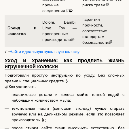
прочные
риска травм💛
соединения🎈🧩
Гарантия
Doloni, Bambi,
прочности,
Бренд и
Limo Toy —
соответствие
качество
проверенные
стандартам
производители🌼
безопасности🌈
👉
Найти идеальную кукольную коляску
Уход и хранение: как продлить жизнь
игрушечной коляски
Подготовили простую инструкцию по уходу. Без сложных
правил и специальных средств 💧
🌿Как ухаживать:
пластиковые детали и колеса мойте теплой водой с
небольшим количеством мыла;
текстильные части (капюшон, люльку) лучше стирать
вручную или на деликатном режиме, если это позволяет
производитель 🧴;
после стирки дайте ткани высохнуть естественно, без