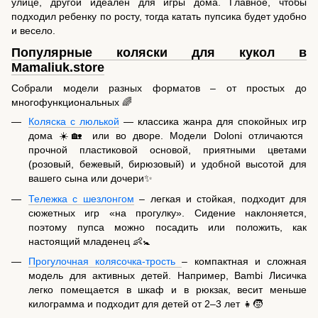
улице, другой идеален для игры дома. Главное, чтобы
подходил ребенку по росту, тогда катать пупсика будет удобно
и весело.
Популярные коляски для кукол в
Mamaliuk.store
Собрали модели разных форматов – от простых до
многофункциональных 🌈
Коляска с люлькой
— классика жанра для спокойных игр
дома ☀️🏡 или во дворе. Модели Doloni отличаются
прочной пластиковой основой, приятными цветами
(розовый, бежевый, бирюзовый) и удобной высотой для
вашего сына или дочери✨
Тележка с шезлонгом
– легкая и стойкая, подходит для
сюжетных игр «на прогулку». Сидение наклоняется,
поэтому пупса можно посадить или положить, как
настоящий младенец 👶🚼
Прогулочная колясочка-трость
– компактная и сложная
модель для активных детей. Например, Bambi Лисичка
легко помещается в шкаф и в рюкзак, весит меньше
килограмма и подходит для детей от 2–3 лет 👧🧒