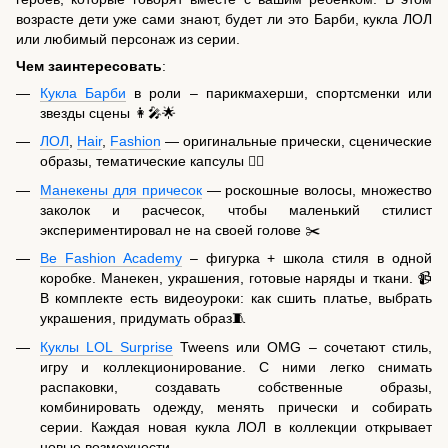
возрасте дети уже сами знают, будет ли это Барби, кукла ЛОЛ
или любимый персонаж из серии.
Чем заинтересовать
:
Кукла Барби
в роли – парикмахерши, спортсменки или
звезды сцены 👩‍🎤🌟
ЛОЛ
,
Hair
,
Fashion
— оригинальные прически, сценические
образы, тематические капсулы 💇‍♀️
Манекены для причесок
— роскошные волосы, множество
заколок и расчесок, чтобы маленький стилист
экспериментировал не на своей голове ✂️
Be Fashion Academy
– фигурка + школа стиля в одной
коробке. Манекен, украшения, готовые наряды и ткани. 📹
В комплекте есть видеоуроки: как сшить платье, выбрать
украшения, придумать образ🧵
Куклы LOL Surprise
Tweens или OMG – сочетают стиль,
игру и коллекционирование. С ними легко снимать
распаковки, создавать собственные образы,
комбинировать одежду, менять прически и собирать
серии. Каждая новая кукла ЛОЛ в коллекции открывает
новые возможности.