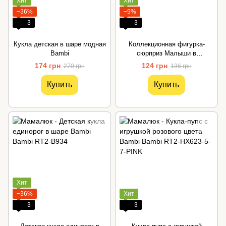
Хит
Хит
−36%
−9%
3
3
Кукла детская в шаре модная
Коллекционная фигурка-
Bambi
сюрприз Малыши в
костюмчиках #sbabam
174 грн
124 грн
270 грн
136 грн
Купить
Купить
Хит
−36%
Хит
3
3