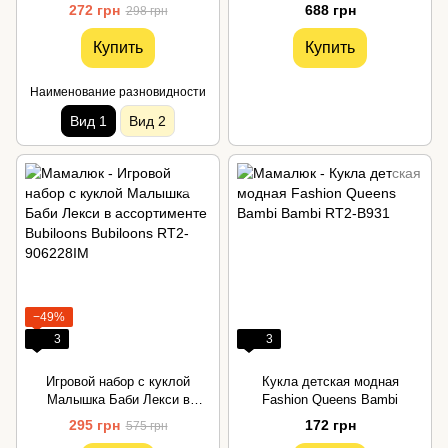
272 грн
688 грн
298 грн
Купить
Купить
Наименование разновидности
Вид 1
Вид 2
−49%
3
3
Игровой набор с куклой
Кукла детская модная
Малышка Баби Лекси в
Fashion Queens Bambi
ассортименте Bubiloons
295 грн
172 грн
575 грн