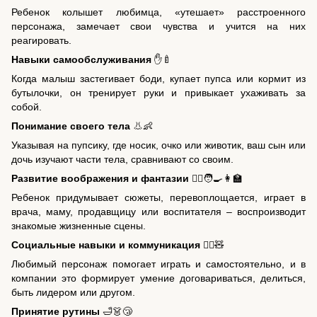
Ребенок колышет любимца, «утешает» расстроенного
персонажа, замечает свои чувства и учится на них
реагировать.
Навыки самообслуживания
✋🍼
Когда малыш застегивает боди, купает пупса или кормит из
бутылочки, он тренирует руки и привыкает ухаживать за
собой.
Понимание своего тела
👃👶
Указывая на пупсику, где носик, очко или животик, ваш сын или
дочь изучают части тела, сравнивают со своим.
Развитие воображения и фантазии
👩‍⚕️🧑‍🍳👩‍🏫
Ребенок придумывает сюжеты, перевоплощается, играет в
врача, маму, продавщицу или воспитателя – воспроизводит
знакомые жизненные сцены.
Социальные навыки и коммуникация
🤹‍♀️🧸
Любимый персонаж помогает играть и самостоятельно, и в
компании это формирует умение договариваться, делиться,
быть лидером или другом.
Принятие рутины
🛁👗😴