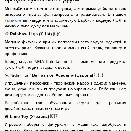
Мы выбираем сюжетные игрушки, с которыми действительно
интересно играть, фантазировать и развиваться. В нашем
каталоге
вы найдете и классическую Барби, и модную ЛОЛ, и
нежную пупс куклу для малышей.
🌈
Rainbow High (США)
🇺🇸
Модные фигурки с яркими волосами цвета радуги, одеждой и
аксессуарами. Каждая героиня имеет свой стиль, характер и
профессию.
Бренд создан MGA Entertainment – ​​теми же, кто придумал
куклу ЛОЛ, но для старших детей.
✂️
Kids Hits / Be Fashion Academy (Европа)
🇪🇺
Игрушечный персонаж и творческий набор в одном: манекен,
ткани, украшения и видеоуроки на украинском. Ребенок шьет,
декорирует и создает собственные наряды.
Разработана как обучающая серия для развития
дизайнерских навыков через игру.
🚐
Limo Toy (Украина)
🇺🇦
Игровые наборы с фигурками в машинках, автобусах и
домиках. Дети придумывают маршруты, путешествия, строят