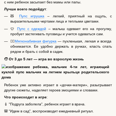
с ним ребенок засыпает без мамы или папы.
Лучше всего подойдут
:
🧸
Пупс игрушка
– легкий, приятный на ощупь, с
выразительными чертами лица и теплыми цветами.
👕
Пупс с одеждой
– малыш одевает его на прогулку,
пробует застегивать пуговицы и учится одеваться сам.
🧍‍♀️
Мягконабивная фигурка
— пухленькая, легкая и всегда
обнимается. Ее удобно держать в ручках, класть спать
рядом и брать с собой в садик.
🧒
От 3 до 5 лет — игра во взрослую жизнь
Ребенок уже активно играет в «дочки-матери», разыгрывает
другие сюжеты, наделяет героев эмоциями и словами.
Что происходит в игре
:
💉 "Подруга заболела", ребенок играет в врача.
🎒 "Идем в сад", воспроизводит ежедневный ритуал.