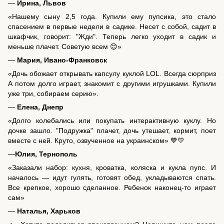
—
Ирина, Львов
«Нашему сыну 2,5 года. Купили ему пупсика, это стало
спасением в первые недели в садике. Несет с собой, садит в
шкафчик, говорит: "Жди". Теперь легко уходит в садик и
меньше плачет. Советую всем 😊»
—
Мария, Ивано-Франковск
«Дочь обожает открывать капсулу куклой LOL. Всегда сюрприз
А потом долго играет, знакомит с другими игрушками. Купили
уже три, собираем серию».
—
Елена, Днепр
«Долго колебались или покупать интерактивную куклу. Но
дочке зашло. "Подружка" плачет, дочь утешает, кормит, поет
вместе с ней. Круто, озвученное на украинском» 💙💛
—
Юлия, Тернополь
«Заказали набор: кухня, кроватка, коляска и кукла пупс. И
началось — идут гулять, готовят обед, укладываются спать.
Все крепкое, хорошо сделанное. Ребенок наконец-то играет
сам»
—
Наталья, Харьков