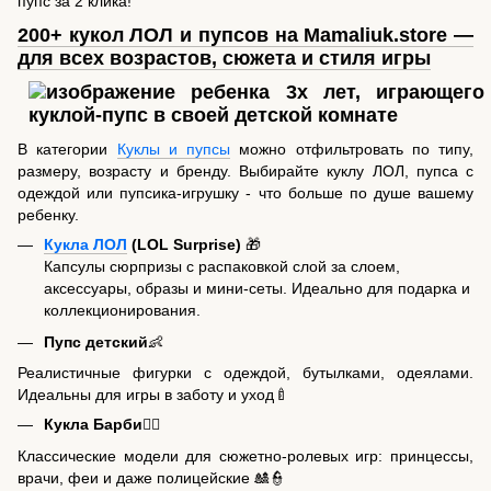
пупс за 2 клика!
200+ кукол
ЛОЛ
и пупсов на Mamaliuk.store —
для всех возрастов, сюжета и стиля игры
В категории
Куклы и пупсы
можно отфильтровать по типу,
размеру, возрасту и бренду. Выбирайте куклу ЛОЛ, пупса с
одеждой или пупсика-игрушку - что больше по душе вашему
ребенку.
Кукла ЛОЛ
(LOL Surprise)
🎁
Капсулы сюрпризы с распаковкой слой за слоем,
аксессуары, образы и мини-сеты. Идеально для подарка и
коллекционирования.
Пупс детский
👶
Реалистичные фигурки с одеждой, бутылками, одеялами.
Идеальны для игры в заботу и уход🍼
Кукла Барби
🧍‍♀️
Классические модели для сюжетно-ролевых игр: принцессы,
врачи, феи и даже полицейские 🎎👮