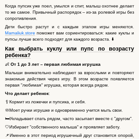
Когда пупсик уже поел, умылся и спит, малыш охотнее делает
то же самое. Привычный распорядок – из-за ролевой игры без
сопротивления.
Дети быстро растут и с каждым этапом игры меняются.
Mamaliuk.store
поможет вам сориентироваться: какие куклы и
пупсы лучше всего подходят для каждого возраста. ⬇️
Как выбрать куклу или пупс по возрасту
ребенка?
👶
От 1 до 3 лет – первая любимая игрушка
Малыши внимательно наблюдают за взрослыми и повторяют
знакомые действия через игру. В этом возрасте появляется
первая "любимая" игрушка, которая всегда рядом.
Что делает ребенок
:
🥄Кормит из ложечки и пупсика, и себя.
🧼Моет ручки игрушке и одновременно учится мыть свои.
🛏️Укладывает спать рядом, часто засыпает вместе с "другом".
🤍Избирает "собственного малыша" и проявляет заботу.
📌Именно в этот период игрушечный друг становится опорой,