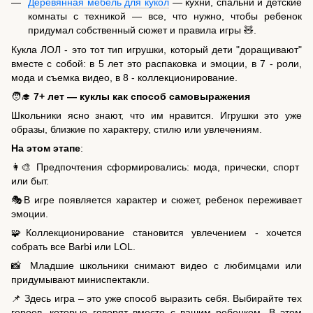
Деревянная мебель для кукол
— кухни, спальни и детские
комнаты с техникой — все, что нужно, чтобы ребенок
придумал собственный сюжет и правила игры 🧸.
Кукла ЛОЛ - это тот тип игрушки, который дети "доращивают"
вместе с собой: в 5 лет это распаковка и эмоции, в 7 - роли,
мода и съемка видео, в 8 - коллекционирование.
🧑‍🎓
7+ лет — куклы как способ самовыражения
Школьники ясно знают, что им нравится. Игрушки это уже
образы, близкие по характеру, стилю или увлечениям.
На этом этапе
:
👩‍🎨 Предпочтения сформировались: мода, прически, спорт
или быт.
🎭В игре появляется характер и сюжет, ребенок переживает
эмоции.
🧩Коллекционирование становится увлечением - хочется
собрать все Barbi или LOL.
📸 Младшие школьники снимают видео с любимцами или
придумывают миниспектакли.
📌 Здесь игра – это уже способ выразить себя. Выбирайте тех
героев, которые говорят вместе с вашим ребенком. В этом