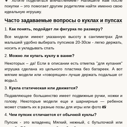
🔸 Хотите поделиться впечатлением? Напишите нам после
покупки – это помогает другим родителям найти именно свою
идеальную игрушку.
Часто задаваемые вопросы о куклах и пупсах
1.
Как понять, подойдет ли фигурка по размеру?
Все модели имеют указанную высоту в сантиметрах Для
малышей удобно выбирать пупсиков 20-30см - легко держать,
носить и укладывать спать
2.
Можно ли купать куклу в ванне?
Некоторых – да! Если в описании есть отметка "для купания"
игрушка сделана из цельного пластика без батареек. А вот
мягкие модели или «говорящие» лучше держать подальше от
воды⚠️
3.
Кукла статическая или движется?
Подавляющее большинство имеет подвижные ручки, ножки и
голову. Некоторые модели еще и шарнирные — ребенок
может ставить их в разные позы для игры или фото 📸
4.
Чем пупсик отличается от обычной куклы?
Пупсик - это младенец Мягкий, нежный, с бутылочкой или