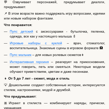
💬Озвучивает персонажей, придумывает диалоги,
придумывает.
📌 В этом возрасте важно поддержать игру вопросами, идеями
или новым набором фантазии.
Что понравится
:
Пупс детский
с аксессуарами - бутылочка, пеленка,
одежда, все как у настоящего малыша 🍼
Игровые наборы с куклой
– врач, стоматолог,
воспитательница. Знакомые сцены в игровом формате 🏥
Пупс мальчик
– для новых ролевых сюжетов👦
Интерактивная героиня
– реагирует на прикосновения,
может говорить, петь или смеяться. Некоторые модели
обучают приветствиям, цветам и даже песенкам.
👧
От 5 до 7 лет - сюжет, мода и стиль
💡 Дошкольники создают собственные истории, интересуются
стилем, настроениями, модой и дружбой.
Что придумывают
:
🎀Играют в стилиста — комбинируют наряды, прически,
украшения