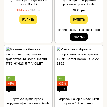
Детская кукла единорог в
Кукла-пупс с игрушкой
шаре Bambi
розового цвета Bambi
184 грн
327 грн
286 грн
Купить
Купить
Наименование разновидности
Розовый
Хит
Хит
−8%
−36%
3
3
Детская кукла-пупс с
Игровой набор с маленькой
игрушкой фиолетовый Bambi
куклой 10 см Bambi