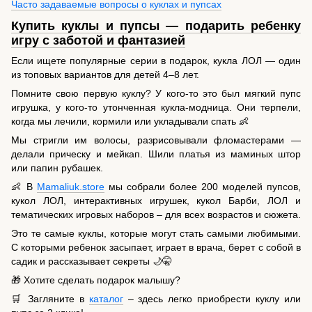
Часто задаваемые вопросы о куклах и пупсах
Купить куклы и пупсы — подарить ребенку
игру с заботой и фантазией
Если ищете популярные серии в подарок, кукла ЛОЛ — один
из топовых вариантов для детей 4–8 лет.
Помните свою первую куклу? У кого-то это был мягкий пупс
игрушка, у кого-то утонченная кукла-модница. Они терпели,
когда мы лечили, кормили или укладывали спать 👶
Мы стригли им волосы, разрисовывали фломастерами —
делали прическу и мейкап. Шили платья из маминых штор
или папин рубашек.
👶 В
Mamaliuk.store
мы собрали более 200 моделей пупсов,
кукол ЛОЛ, интерактивных игрушек, кукол Барби, ЛОЛ и
тематических игровых наборов – для всех возрастов и сюжета.
Это те самые куклы, которые могут стать самыми любимыми.
С которыми ребенок засыпает, играет в врача, берет с собой в
садик и рассказывает секреты 🌙🤫
🎁 Хотите сделать подарок малышу?
🛒 Загляните в
каталог
– здесь легко приобрести куклу или