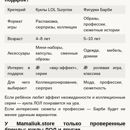
Критерий
Куклы LOL Surprise
Фигурки Барби
Образы,
Формат
Распаковка,
профессии,
игры
сюрпризы, коллекции
сюжетные истории
Возраст
4–8 лет
5–10 лет
Мини-наборы,
Одежда, мебель,
Аксессуары
капсулы, сменные
домики
образы
Интерес в
🎁 «вау-эффект»,
🎁 ролевая игра,
подарок
серии
классика
Для чего
Коллекционирование,
Мода, профессии,
выбирают
сюрприз
сюжетность
Если ребёнок любит эффект неожиданности и коллекционные
серии — кукла ЛОЛ понравится на ура.
Если интереснее сюжеты и профессии — Барби будет не
менее удачным вариантом.
У Mamaliuk.store только проверенные
бренды: куклы ЛОЛ и другие.