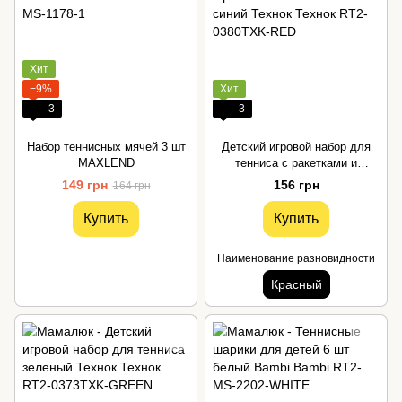
Хит
−9%
Хит
3
3
Набор теннисных мячей 3 шт
Детский игровой набор для
MAXLEND
тенниса с ракетками и
мячиком синий Технок
149 грн
156 грн
164 грн
Купить
Купить
Наименование разновидности
Красный