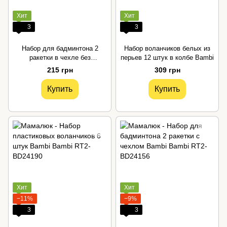
Хит
Хит
3
3
Набор для бадминтона 2
Набор воланчиков белых из
ракетки в чехле без
перьев 12 штук в колбе Bambi
воланчика Bambi
215 грн
309 грн
Купить
Купить
Хит
Хит
−11%
−9%
3
3