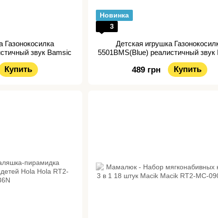
Новинка
3
а Газонокосилка
Детская игрушка Газонокосил
стичный звук Bamsic
5501BMS(Blue) реалистичный звук
Купить
Купить
489 грн