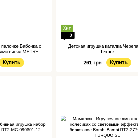
Хит
3
а палочке Бабочка с
Детская игрушка каталка Череп
ями синяя METR+
Технок
Купить
Купить
261 грн