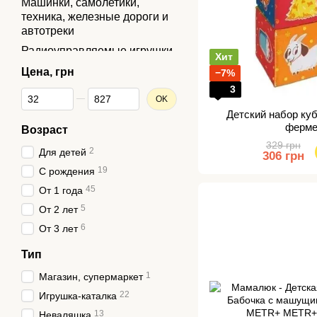
Машинки, самолетики,
техника, железные дороги и
автотреки
Радиоуправляемые игрушки
Хит
Трансформеры и роботы
Цена, грн
−7%
3
Игрушечное оружие
От Цена, грн
До Цена, грн
OK
Тематические игровые
Детский набор ку
наборы
ферме
Возраст
Конструкторы
329 грн
2
Для детей
306 грн
Музыкальные игрушки
19
С рождения
Мягкие игрушки
45
От 1 года
Игрушки для ванной
5
От 2 лет
Игрушки-антистресс
6
От 3 лет
Юла, волчки, спиннеры
Тип
Детская декоративная
1
косметика, татушки и
Магазин, супермаркет
аксессуары
22
Игрушка-каталка
Детские фотоаппараты,
13
Неваляшка