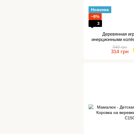
Новинка
−8%
3
Деревянная иг
инерционными колёс
340 грн
314 грн