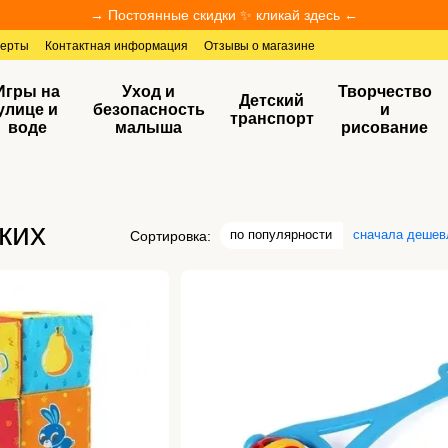
→ Постоянные скидки ✨ кликай здесь ←
ферты
Контактная информация
Отзывы о магазине
Игры на
Уход и
Творчество
Детский
улице и
безопасность
и
транспорт
воде
малыша
рисование
ких
по популярности
сначала дешев
Сортировка: