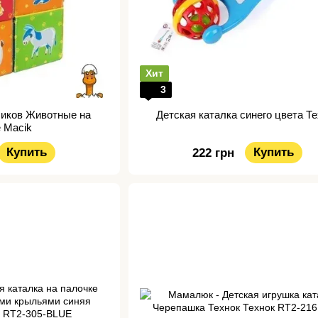
Хит
3
биков Животные на
Детская каталка синего цвета Т
 Macik
Купить
Купить
222 грн