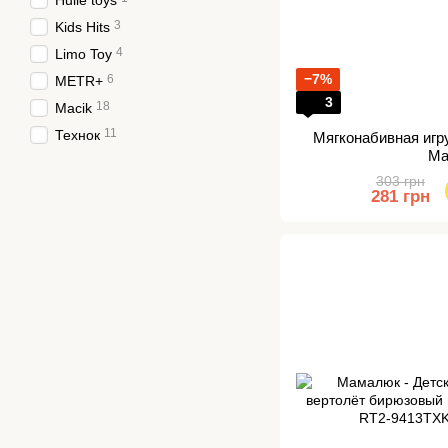
Huile toys
3
Kids Hits
4
Limo Toy
−7%
6
METR+
3
18
Macik
11
Технок
Мягконабивная игр
Ma
303 грн
281 грн