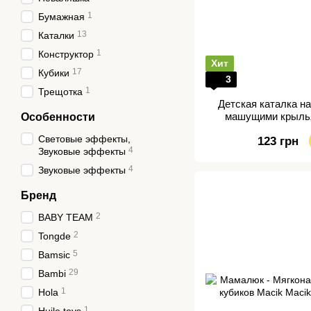
микрофоны, колонки
1
Бумажная
Хранение игрушек
13
Каталки
Батарейки и аккумуляторы
1
Конструктор
Хит
17
Кубики
3
1
Трещотка
Детская каталка н
машущими крыль
Особенности
Световые эффекты,
123 грн
4
Звуковые эффекты
4
Звуковые эффекты
Бренд
2
BABY TEAM
2
Tongde
5
Bamsic
29
Bambi
1
Hola
1