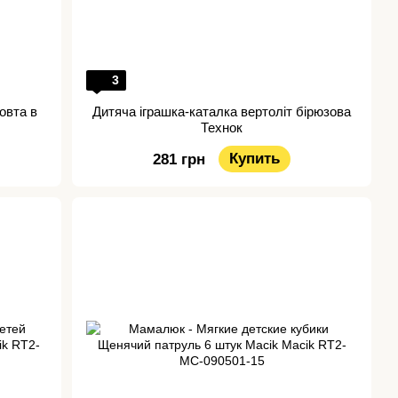
3
овта в
Дитяча іграшка-каталка вертоліт бірюзова
Технок
Купить
281 грн