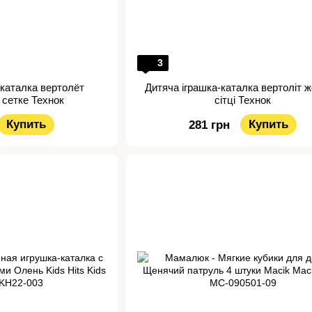
3
 каталка вертолёт
Дитяча іграшка-каталка вертоліт ж
 сетке Технок
сітці Технок
Купить
Купить
281 грн