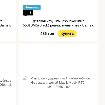
Новинка
3
ка
Детская игрушка Газонокосилка
 Bamsic
5501BMS(Black) реалистичный звук Bamsic
Купить
486 грн