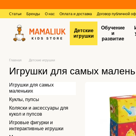
Перейти к основному контенту
Статьи
Бренды
О нас
Оплата и доставка
Договор публичной о
Обучение
Детские
и
игрушки
развитие
Главная
Детские игрушки
Игрушки для самых малень
Игрушки для самых
маленьких
Куклы, пупсы
Коляски и аксессуары для
кукол и пупсов
Игровые фигурки и
интерактивные игрушки