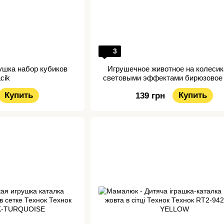
3
ушка набор кубиков
Игрушечное животное на колесик
cik
световыми эффектами бирюзовое
Купить
Купить
139 грн