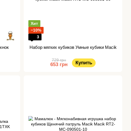
Хит
−10%
3
ехнок
Набор мягких кубиков Умные кубики Macik
729 грн
Купить
653 грн