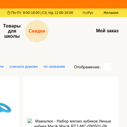
Укр
Рус
Желания
Товары
Мой заказ
для
Скидки
школы
ле
сначала дороже
по названию
Отображение: