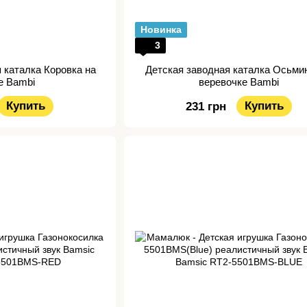
Новинка
3
 каталка Коровка на
Детская заводная каталка Осьмин
е Bambi
веревочке Bambi
Купить
Купить
231 грн