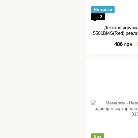
Новинка
3
Детская игрушк
5501BMS(Red) реали
486 грн
Хит