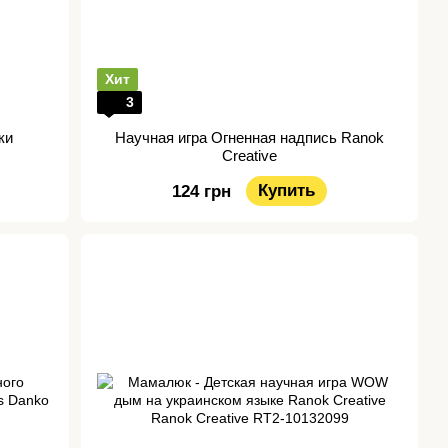
Хит
3
ки
Научная игра Огненная надпись Ranok
Creative
Купить
124 грн