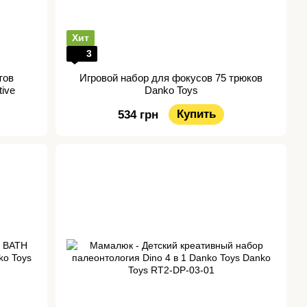
Хит
3
тов
Игровой набор для фокусов 75 трюков
ive
Danko Toys
Купить
534 грн