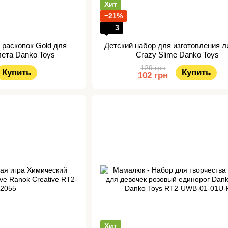
Хит
−21%
3
 раскопок Gold для
Детский набор для изготовления л
лета Danko Toys
Crazy Slime Danko Toys
129 грн
Купить
Купить
102 грн
Хит