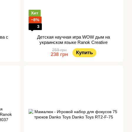
Хит
−8%
3
ва с
Детская научная игра WOW дым на
украинском языке Ranok Creative
259 грн
Купить
238 грн