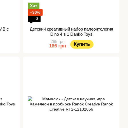
Хит
−30%
3
MB с
Детский креативный набор палеонтология
Dino 4 в 1 Danko Toys
265 грн
Купить
186 грн