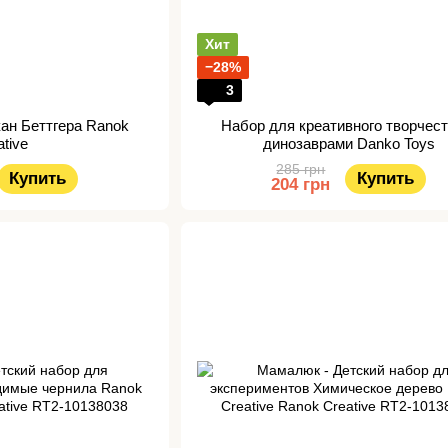
Хит
−28%
3
кан Беттгера Ranok
Набор для креативного творчест
ative
динозаврами Danko Toys
285 грн
Купить
Купить
204 грн