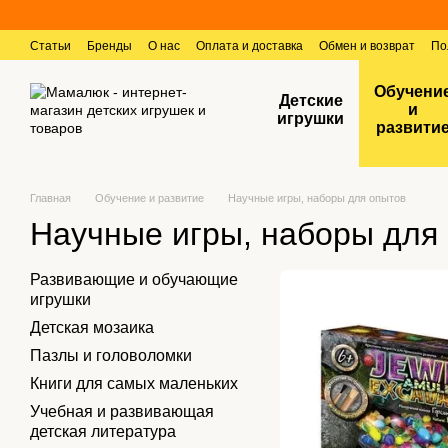
Перейти к основному контенту
Статьи
Бренды
О нас
Оплата и доставка
Обмен и возврат
По
Контактная информация
Отзывы о магазине
Обучени
Детские
и
игрушки
развити
Главная
Обучение и развитие
Научные игры, наборы для опытов
Научные игры, наборы для
Развивающие и обучающие
игрушки
Детская мозаика
Пазлы и головоломки
Книги для самых маленьких
Учебная и развивающая
детская литература