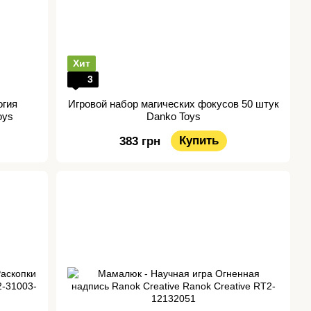
Хит
3
огия
Игровой набор магических фокусов 50 штук
oys
Danko Toys
Купить
383 грн