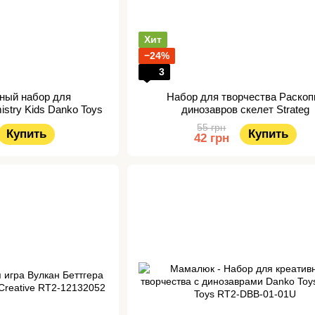
Хит
−24%
3
ный набор для
Набор для творчества Раскоп
stry Kids Danko Toys
динозавров скелет Strateg
55 грн
Купить
Купить
42 грн