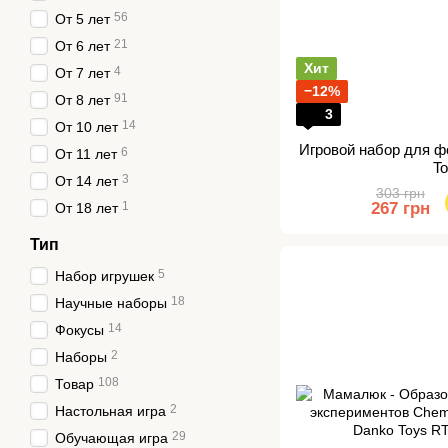
56
От 5 лет
21
От 6 лет
Хит
4
От 7 лет
−12%
91
От 8 лет
3
14
От 10 лет
Игровой набор для ф
6
От 11 лет
T
3
От 14 лет
303 грн
1
267 грн
От 18 лет
Тип
5
Набор игрушек
18
Научные наборы
14
Фокусы
2
Наборы
108
Товар
2
Настольная игра
29
Обучающая игра