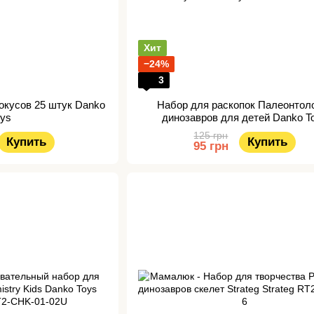
Хит
−24%
3
окусов 25 штук Danko
Набор для раскопок Палеонтол
oys
динозавров для детей Danko T
125 грн
Купить
Купить
95 грн