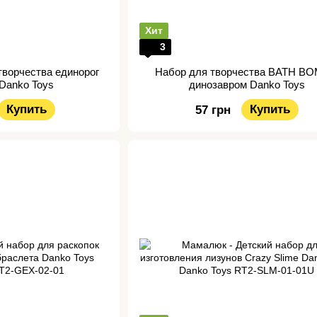
Хит
3
творчества единорог
Набор для творчества BATH BO
 Danko Toys
динозавром Danko Toys
Купить
Купить
57 грн