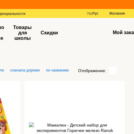
Укр
Рус
Желания
денциальности
во
Товары
Мой зака
для
Скидки
ие
школы
ле
сначала дороже
по названию
Отображение: