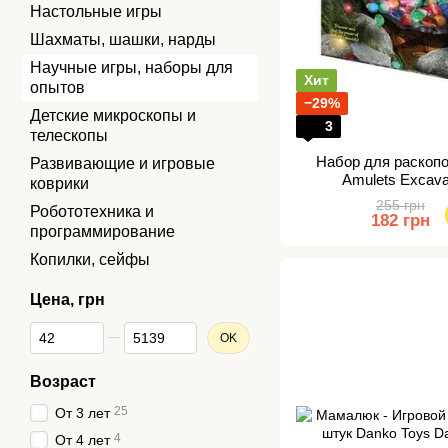
Настольные игры
Шахматы, шашки, нарды
Научные игры, наборы для
Хит
опытов
−29%
Детские микроскопы и
3
телескопы
Набор для раскопо
Развивающие и игровые
Amulets Excava
коврики
255 грн
Робототехника и
182 грн
программирование
Копилки, сейфы
Цена, грн
От Цена, грн
До Цена, грн
OK
Возраст
25
От 3 лет
4
От 4 лет