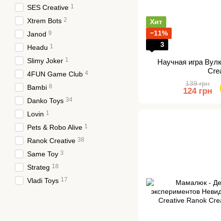
1
SES Creative
2
Xtrem Bots
Хит
−11%
9
Janod
3
1
Headu
1
Slimy Joker
Научная игра Вул
Cre
4
4FUN Game Club
139 грн
8
Bambi
124 грн
34
Danko Toys
1
Lovin
1
Pets & Robo Alive
38
Ranok Creative
3
Same Toy
18
Strateg
17
Vladi Toys