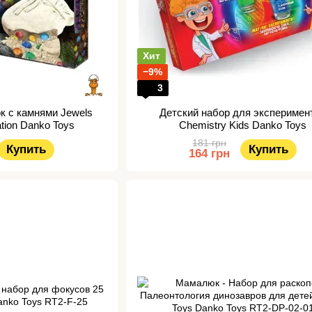
Хит
−9%
3
к с камнями Jewels
Детский набор для эксперимен
tion Danko Toys
Chemistry Kids Danko Toys
181 грн
Купить
Купить
164 грн