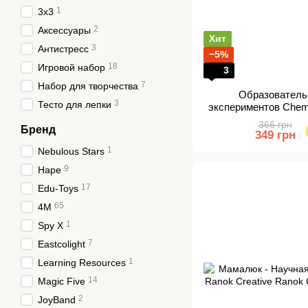
1
3х3
2
Аксессуары
Хит
3
Антистресс
−5%
18
Игровой набор
3
7
Набор для творчества
Образователь
3
Тесто для лепки
экспериментов Chemi
366 грн
Бренд
349 грн
1
Nebulous Stars
9
Hape
17
Edu-Toys
65
4M
1
Spy X
7
Eastcolight
1
Learning Resources
14
Magic Five
2
JoyBand