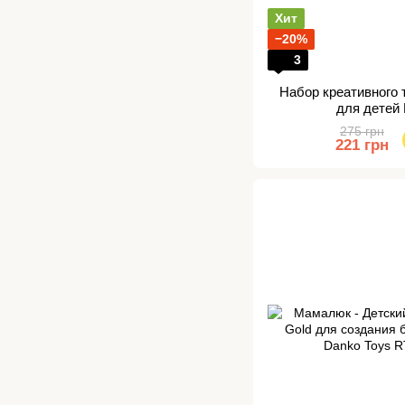
Хит
−20%
3
Набор креативного 
для детей
275 грн
221 грн