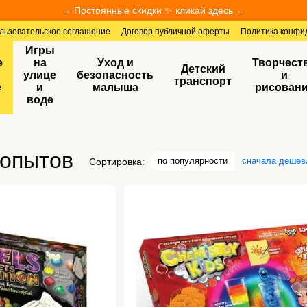
→ Постоянные скидки ✨ кликай здесь ←
льзовательское соглашение
Договор публичной оферты
Политика конфи
Игры
е
на
Уход и
Творчест
Детский
улице
безопасность
и
транспорт
е
и
малыша
рисован
воде
 опытов
по популярности
сначала дешев
Сортировка: