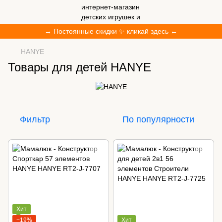
→ Постоянные скидки ✨ кликай здесь ←
HANYE
Товары для детей HANYE
Фильтр
По популярности
Хит
−19%
Хит