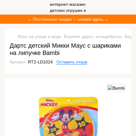
→ Постоянные скидки ✨ кликай здесь ←
Игры на улице и воде
Боулинг, дартс, кольцебросы
Боули
Дартс детский Микки Маус с шариками
на липучке Bambi
Артикул:
RT2-LD1024
Оставить отзыв