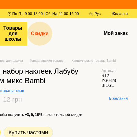
Укр
Рус
Желания
Товары
Мой заказ
для
Скидки
школы
ары для школы
Канцелярские товары
Канцелярские товары Bambi
 набор наклеек Лабубу
Артикул
RT2-
см микс Bambi
YG0328-
BIEGE
ставить отзыв
12 грн
В желания
обы получить
+3, 5, 10%
накопительной скидки
Купить частями