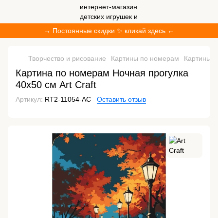
→ Постоянные скидки ✨ кликай здесь ←
Творчество и рисование
Картины по номерам
Картины п
Картина по номерам Ночная прогулка
40х50 см Art Craft
Артикул:
RT2-11054-AC
Оставить отзыв