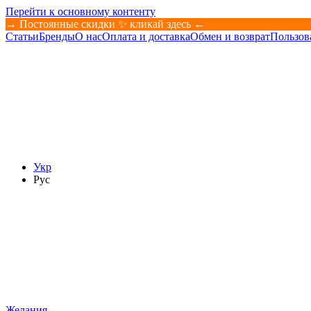
Перейти к основному контенту
→ Постоянные скидки ✨ кликай здесь ←
Статьи
Бренды
О нас
Оплата и доставка
Обмен и возврат
Пользов
Укр
Рус
Желания