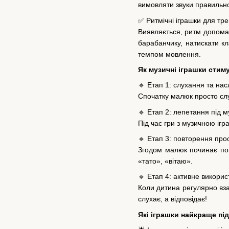
вимовляти звуки правильн
✅ Ритмічні іграшки для т
Виявляється, ритм допомаг
барабанчику, натискати кл
темпом мовлення.
Як музичні іграшки стим
🔹 Етап 1: слухання та нас
Спочатку малюк просто слух
🔹 Етап 2: лепетання під м
Під час гри з музичною іг
🔹 Етап 3: повторення прос
Згодом малюк починає пов
«тато», «вітаю».
🔹 Етап 4: активне викори
Коли дитина регулярно вз
слухає, а відповідає!
Які іграшки найкраще пі