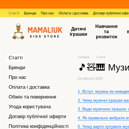
Перейти к основному контенту
Статті
Бренди
Про нас
Оплата і доставка
Договір публічної оф
Навчання
Дитячі
та
іграшки
розвиток
Статті
Головна
Статті
🎵🧸🎹 Музи
Бренди
Про нас
24 лютого 2025
Оплата і доставка
1. Вступ: музика як невид
Обмін та повернення
2. Чому музичні іграшки ва
Угода користувача
3. Види музичних іграшок:
Договір публічної оферти
4. Як правильно вибрати м
Політика конфіденційності
5. Чому варто купувати му