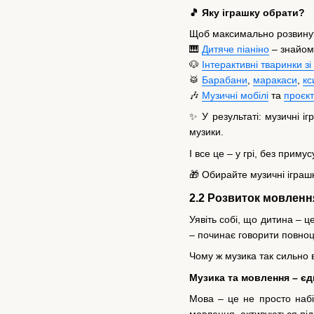
🎵 Яку іграшку обрати?
Щоб максимально розвинути
🎹
Дитяче піаніно
– знайоми
🐶
Інтерактивні тваринки зі
🥁
Барабани
,
маракаси
,
к
🎶
Музичні мобілі
та
проєк
✨ У результаті: музичні і
музики.
І все це – у грі, без примусу
🎁 Обирайте музичні іграш
2.2 Розвиток мовлення
Уявіть собі, що дитина – ц
– починає говорити повноц
Чому ж музика так сильно
Музика та мовлення – єд
Мова – це не просто набір
мовлення, активуються під