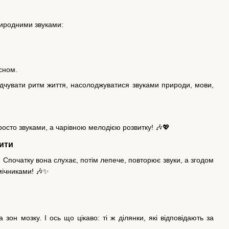
риродними звуками:
сном.
 відчувати ритм життя, насолоджуватися звуками природи, мови,
осто звуками, а чарівною мелодією розвитку! 🎶💖
рити
в. Спочатку вона слухає, потім лепече, повторює звуки, а згодом
мічниками! 🎶✨
зон мозку. І ось що цікаво: ті ж ділянки, які відповідають за