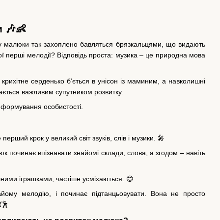
и
🎶👶
у малюки так захоплено бавляться брязкальцями, що видають
ї перші мелодії? Відповідь проста: музика – це природна мова
 крихітне серденько б’ється в унісон із маминим, а навколишні
шається важливим супутником розвитку.
а формування особистості.
ерший крок у великий світ звуків, слів і музики. 🎤
юк починає впізнавати знайомі склади, слова, а згодом – навіть
чними іграшками, частіше усміхаються. 😊
айому мелодію, і починає підтанцьовувати. Вона не просто
🕺