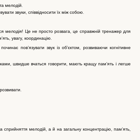
та мелодій.
увати звуки, співвідносити їх між собою.
ься мелодія! Це не просто розвага, це справжній тренажер для
’ять, увагу, координацію.
очинає пов’язувати звук із об’єктом, розвиваючи когнітивне
ашками, швидше вчаться говорити, мають кращу пам’ять і легше
 розвивати.
 сприйняття мелодій, а й на загальну концентрацію, пам’ять,