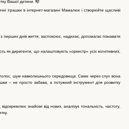
итку Вашої дитини. 🎼
чні іграшки в інтернет-магазині Мамалюк і створюйте щасливі
 з перших днів життя, заспокоює, надихає, допомагає пізнавати
ють як диригенти, що налаштовують «оркестр» усіх когнітивних,
тя, голос, шум навколишнього середовища. Саме через слух вона
ашки – не просто забава, а потужний інструмент для розвитку
відокремлює знайомі від нових, аналізує тональність, частоту,
тку.