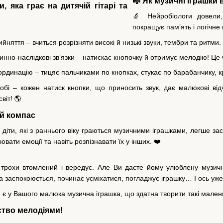
🎼 Як музичні іграшк
🔬 Нейробіологи довели,
покращує пам’ять і логічне
йняття – вчиться розрізняти високі й низькі звуки, тембри та ритми.
инно-наслідкові зв’язки – натискає кнопочку й отримує мелодію! Це
рдинацію – тицяє пальчиками по кнопках, стукає по барабанчику, кр
бі – кожен натиск кнопки, що приносить звук, дає малюкові ві
віт! 🌎
ий компас
діти, які з раннього віку граються музичними іграшками, легше з
ати емоції та навіть розпізнавати їх у інших. ❤️
рохи втомлений і вередує. Але Ви даєте йому улюблену музичну
а заспокоюється, починає усміхатися, погладжує іграшку… І ось уж
и є у Вашого малюка музична іграшка, що здатна творити такі малень
ство мелодіями!