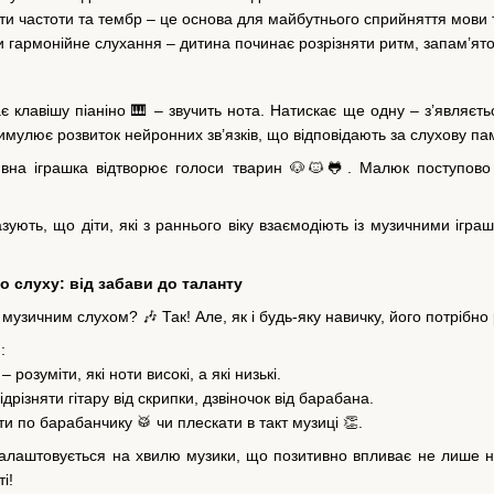
ти частоти та тембр – це основа для майбутнього сприйняття мови 
 гармонійне слухання – дитина починає розрізняти ритм, запам’ятов
є клавішу піаніно 🎹 – звучить нота. Натискає ще одну – з’являєт
имулює розвиток нейронних зв’язків, що відповідають за слухову пам
ивна іграшка відтворює голоси тварин 🐶🐱🐸. Малюк поступово п
зують, що діти, які з раннього віку взаємодіють із музичними ігр
го слуху: від забави до таланту
 музичним слухом? 🎶 Так! Але, як і будь-яку навичку, його потрібно
:
– розуміти, які ноти високі, а які низькі.
дрізняти гітару від скрипки, дзвіночок від барабана.
и по барабанчику 🥁 чи плескати в такт музиці 👏.
алаштовується на хвилю музики, що позитивно впливає не лише на
і!