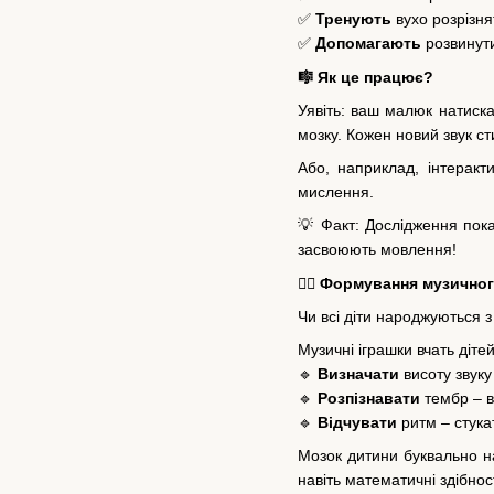
✅
Тренують
вухо розрізня
✅
Допомагають
розвинути
🎼 Як це працює?
Уявіть: ваш малюк натиска
мозку. Кожен новий звук ст
Або, наприклад, інтеракт
мислення.
💡 Факт: Дослідження пока
засвоюють мовлення!
🧏‍♂️ Формування музично
Чи всі діти народжуються з
Музичні іграшки вчать дітей
🔹
Визначати
висоту звуку 
🔹
Розпізнавати
тембр – ві
🔹
Відчувати
ритм – стукат
Мозок дитини буквально н
навіть математичні здібност