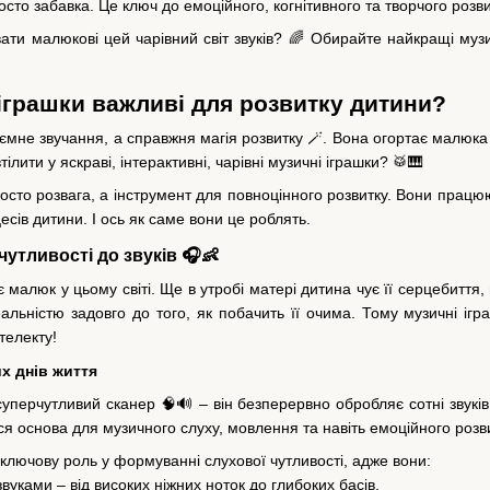
осто забавка. Це ключ до емоційного, когнітивного та творчого розв
ти малюкові цей чарівний світ звуків? 🌈 Обирайте найкращі музи
 іграшки важливі для розвитку дитини?
ємне звучання, а справжня магія розвитку 🪄. Вона огортає малюка
тілити у яскраві, інтерактивні, чарівні музичні іграшки? 🥁🎹
росто розвага, а інструмент для повноцінного розвитку. Вони працю
сів дитини. І ось як саме вони це роблять.
чутливості до звуків 🎧👶
є малюк у цьому світі. Ще в утробі матері дитина чує її серцебит
льністю задовго до того, як побачить її очима. Тому музичні ігр
телекту!
х днів життя
уперчутливий сканер 🧠🔊 – він безперервно обробляє сотні звуків, 
ся основа для музичного слуху, мовлення та навіть емоційного розви
 ключову роль у формуванні слухової чутливості, адже вони:
звуками – від високих ніжних ноток до глибоких басів.