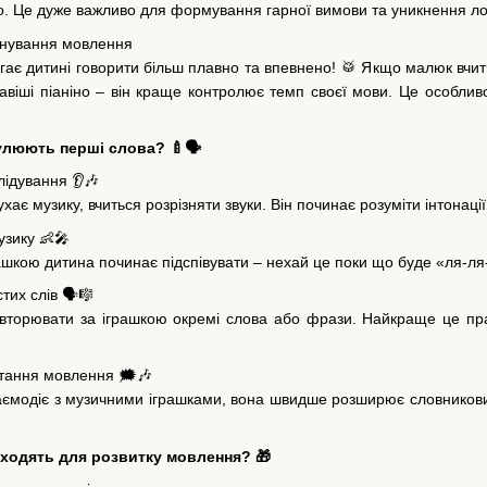
о. Це дуже важливо для формування гарної вимови та уникнення л
ренування мовлення
ає дитині говорити більш плавно та впевнено! 🥁 Якщо малюк вчить
авіші піаніно – він краще контролює темп своєї мови. Це особлив
улюють перші слова? 🍼🗣️
лідування 👂🎶
ає музику, вчиться розрізняти звуки. Він починає розуміти інтонації
узику 👶🎤
рашкою дитина починає підспівувати – нехай це поки що буде «ля-л
тих слів 🗣️🎼
торювати за іграшкою окремі слова або фрази. Найкраще це пра
стання мовлення 🗯️🎶
аємодіє з музичними іграшками, вона швидше розширює словниковий
дходять для розвитку мовлення? 🎁