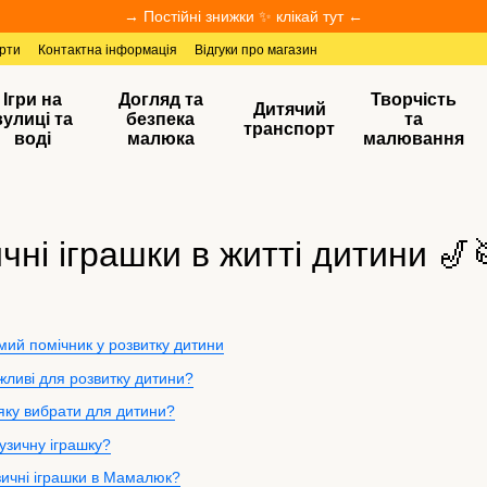
→ Постійні знижки ✨ клікай тут ←
ерти
Контактна інформація
Відгуки про магазин
Ігри на
Догляд та
Творчість
Дитячий
вулиці та
безпека
та
транспорт
воді
малюка
малювання
чні іграшки в житті дитини 🎷
имий помічник у розвитку дитини
жливі для розвитку дитини?
 яку вибрати для дитини?
узичну іграшку?
зичні іграшки в Мамалюк?