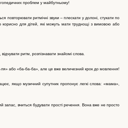
огопедичних проблем у майбутньому!
ся повторювати ритмічні звуки – плескати у долоні, стукати по
о корисно для дітей, які можуть мати труднощі з вимовою або
, відчувати ритм, розпізнавати знайомі слова.
я-ля» або «ба-ба-ба», але це вже величезний крок до мовлення!
цює, якщо музичний супутник пропонує легкі слова: «мама»,
 запас, вчиться будувати прості речення. Вона вже не просто