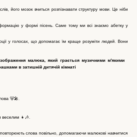
ів, його мозок вчиться розпізнавати структуру мови. Це ніби
формацію у формі пісень. Саме тому ми всі знаємо абетку у
моції у голосах, що допомагає їм краще розуміти людей. Вони
лова 🐻🎤.
я веселим 👧🎶.
ію, повторюють слова повільно, допомагаючи малюкові навчитися