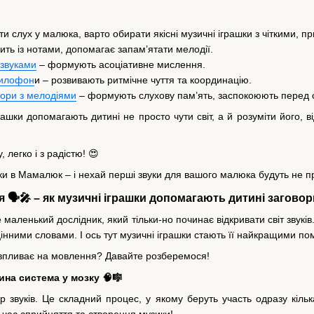
 слух у малюка, варто обирати якісні музичні іграшки з чіткими, п
ть із нотами, допомагає запам’ятати мелодії.
 звуками
– формують асоціативне мислення.
силофон
и – розвивають ритмічне чуття та координацію.
тори з мелодіями
– формують слухову пам’ять, заспокоюють перед 
грашки допомагають дитині не просто чути світ, а й розуміти його,
, легко і з радістю! 😍
ки в Мамалюк – і нехай перші звуки для вашого малюка будуть не пр
 🗣️🎤 – як музичні іграшки допомагають дитині загово
е маленький дослідник, який тільки-но починає відкривати світ звукі
інними словами. І ось тут музичні іграшки стають її найкращими по
 впливає на мовлення? Давайте розберемося!
ина система у мозку 🧠🎼
 звуків. Це складний процес, у якому беруть участь одразу кілька 
 час сприйняття та створення музики!