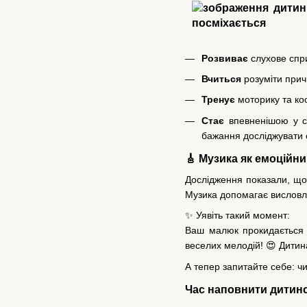
Розвиває
слухове спри
Вчиться
розуміти прич
Тренує
моторику та коо
Стає
впевненішою у со
бажання досліджувати с
🎸 Музика як емоційн
Дослідження показали, що 
Музика допомагає висловлюв
✨ Уявіть такий момент:
Ваш малюк прокидається т
веселих мелодій! 😍 Дитин
А тепер запитайте себе: ч
Час наповнити дитин