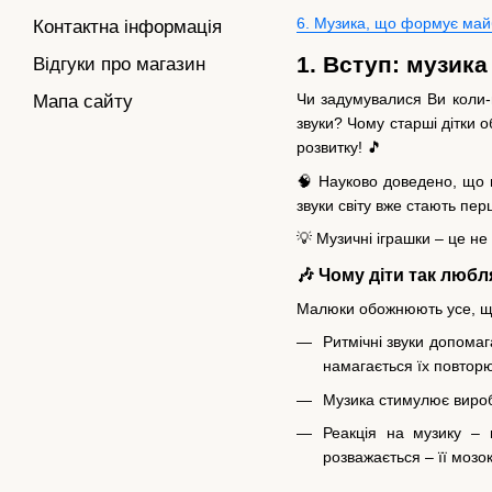
6. Музика, що формує майб
Контактна інформація
1. Вступ: музик
Відгуки про магазин
Чи задумувалися Ви коли-
Мапа сайту
звуки? Чому старші дітки 
розвитку! 🎵
🧠 Науково доведено, що щ
звуки світу вже стають пе
💡 Музичні іграшки – це н
🎶 Чому діти так любл
Малюки обожнюють усе, що з
Ритмічні звуки допомаг
намагається їх повторю
Музика стимулює виробл
Реакція на музику – 
розважається – її мозо