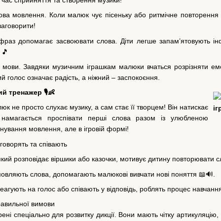
ва мовлення. Коли малюк чує пісеньку або ритмічне повторення сл
заговорити!
раз допомагає засвоювати слова. Діти легше запам’ятовують ін
 🎵
ть мови. Завдяки музичним іграшкам малюки вчаться розрізняти е
й голос означає радість, а ніжний – заспокоєння.
й тренажер 🎙️👶
юк не просто слухає музику, а сам стає її творцем! Він натискає
, намагається проспівати перші слова разом із улюбленою
нування мовлення, але в ігровій формі!
 говорять та співають
кий розповідає віршики або казочки, мотивує дитину повторювати с
мовляють слова, допомагають малюкові вивчати нові поняття 📖🔊.
 реагують на голос або співають у відповідь, роблять процес навчанн
равильної вимови
орені спеціально для розвитку дикції. Вони мають чітку артикуляц