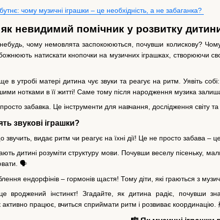
утнє: чому музичні іграшки – це необхідність, а не забаганка?
а як невидимий помічник у розвитку дитин
небудь, чому немовлята заспокоюються, почувши колискову? Чом
обожнюють натискати кнопочки на музичних іграшках, створюючи сво
е в утробі матері дитина чує звуки та реагує на ритм. Уявіть собі:
ршими нотками в її житті! Саме тому після народження музика зали
е просто забавка. Це інструменти для навчання, дослідження світу т
ять звукові іграшки?
вучить, видає ритм чи реагує на їхні дії! Це не просто забава – це п
ають дитині розуміти структуру мови. Почувши веселу пісеньку, мал
вати. 🗣
ення ендорфінів – гормонів щастя! Тому діти, які граються з музи
це вроджений інстинкт! Згадайте, як дитина радіє, почувши зн
к активно працює, вчиться сприймати ритм і розвиває координацію. 