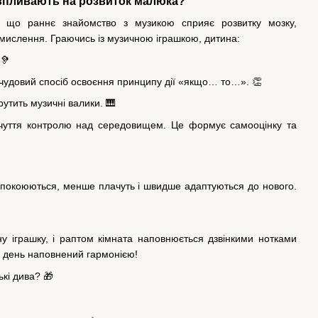
и впливають на розвиток малюка?
 що раннє знайомство з музикою сприяє розвитку мозку,
 мислення. Граючись із музичною іграшкою, дитина:
 🦻
 чудовий спосіб освоєння принципу дії «якщо… то…». 👏
утить музичні валики. 🎹
дчуття контролю над середовищем. Це формує самооцінку та
аспокоюються, менше плачуть і швидше адаптуються до нового.
 іграшку, і раптом кімната наповнюється дзвінкими нотками
е день наповнений гармонією!
кі дива? 🎁