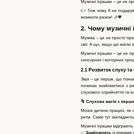
Музичні іграшки – це не пр
👉 Тож чому б не подарува
моменти разом! 🎶💖
2. Чому музичні
Музика – це не просто при
світ. А що, якщо цю магію в
Музичні іграшки – це не п
сенсорних і моторних проце
2.1 Розвиток слуху та 
Звук – це перше, що пізна
починає знайомитися з реа
слухового сприйняття та ін
🌀 Слухова магія з перши
Мозок дитини працює, як с
ритм. Саме тут закладаєть
Музичні іграшки відіграють
✅
Знайомлять
із різними 