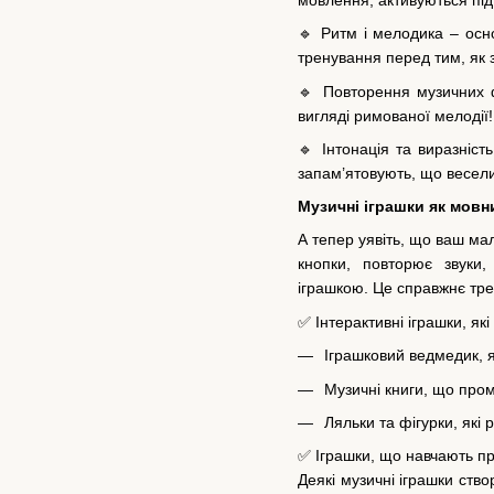
🔹 Ритм і мелодика – осно
тренування перед тим, як 
🔹 Повторення музичних ф
вигляді римованої мелодії!
🔹 Інтонація та виразніс
запам’ятовують, що весели
Музичні іграшки як мовни
А тепер уявіть, що ваш мал
кнопки, повторює звуки
іграшкою. Це справжнє тре
✅ Інтерактивні іграшки, які
Іграшковий ведмедик, я
Музичні книги, що про
Ляльки та фігурки, які
✅ Іграшки, що навчають п
Деякі музичні іграшки ств