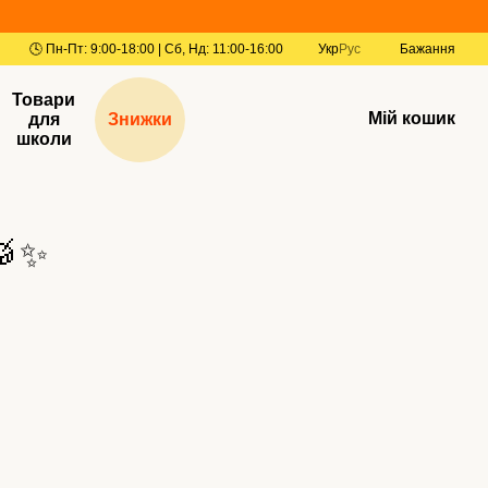
Укр
Рус
Бажання
Товари
Мій кошик
для
Знижки
школи
🥁✨