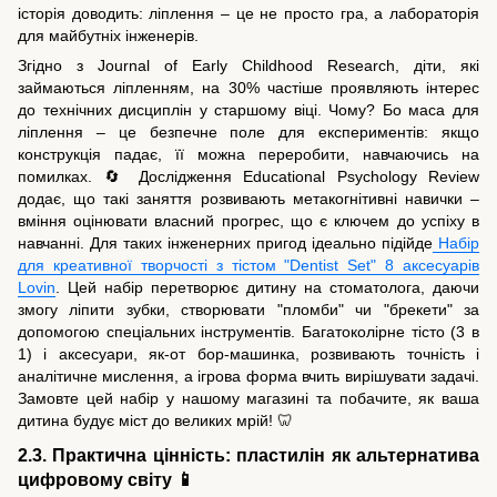
історія доводить: ліплення – це не просто гра, а лабораторія
для майбутніх інженерів.
Згідно з Journal of Early Childhood Research, діти, які
займаються ліпленням, на 30% частіше проявляють інтерес
до технічних дисциплін у старшому віці. Чому? Бо маса для
ліплення – це безпечне поле для експериментів: якщо
конструкція падає, її можна переробити, навчаючись на
помилках. 🔄 Дослідження Educational Psychology Review
додає, що такі заняття розвивають метакогнітивні навички –
вміння оцінювати власний прогрес, що є ключем до успіху в
навчанні. Для таких інженерних пригод ідеально підійде
Набір
для креативної творчості з тістом "Dentist Set" 8 аксесуарів
Lovin
. Цей набір перетворює дитину на стоматолога, даючи
змогу ліпити зубки, створювати "пломби" чи "брекети" за
допомогою спеціальних інструментів. Багатоколірне тісто (3 в
1) і аксесуари, як-от бор-машинка, розвивають точність і
аналітичне мислення, а ігрова форма вчить вирішувати задачі.
Замовте цей набір у нашому магазині та побачите, як ваша
дитина будує міст до великих мрій! 🦷
2.3. Практична цінність: пластилін як альтернатива
цифровому світу 📱