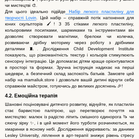
чи мистецтві 🎨.
Для цього ідеально підійде
Набір легкого пластиліну для
творчості Lovin
. Цей набір – справжній потік натхнення для
юних скульпторів 🖌️! З 35 стіками легкого пластиліну,
кольоровими посипками, шармиками та інструментами він
дозволяє створювати магнітики, брелоки чи колечка,
розвиваючи дрібну моторику через роботу з дрібними
деталями 🧵. Дослідження Child Development Institute
показують, що різноманітність текстур і кольорів стимулюють
сенсорну інтеграцію. Це допомагає дітям краще орієнтуватися
в просторі та формах. Зручна інструкція надихає на перші
шедеври, а безпечний склад заспокоїть батьків. Замовте цей
набір на mamaliuk.store і дозвольте вашій дитині відчути себе
справжнім майстром, готуючись до великих досягнень 🎉!
4.2. Емоційна терапія
Шановні поціновувачі дитячого розвитку, відчуйте, як пластилін
стає барвистою палітрою, що перетворює почуття на
мистецтво: малюк із радістю ліпить смішного єдинорога 🦄 чи
сяючу зірку ✨, і в цей момент його турботи розчиняються, як
хмаринки в ясному небі. Дослідження відкривають: за даними
Lesley University, ліплення в арт-терапії знижує рівень стресу