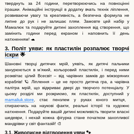
тверднуть за 24 години, перетворюючись на повноцінні
іграшки. Анімаційні інструкції в додатку вчать технік ліплення,
розвиваючи увагу та креативність, а безпечна формула не
липне до рук і не залишає плям. Замовте цей набір у
Мамалюк та подаруйте дитині захоплення від створення, що
замінить години перед екраном і наповнить її день
натхненням! 🐢
3. Політ уяви: як пластилін розпалює творчі
іскри
🌟
Шановні творці дитячих мрій, уявіть, як дитячі пальчики
занурюються в м’який, кольоровий пластилін, і перед ними
розквітає цілий Всесвіт – від чарівних замків до міжзоряних
кораблів! 🪐 Ліплення – це не просто дитяча гра, а чарівна
палітра мрій, що відкриває двері до творчого потенціалу. У
цьому розділі ми розкриємо, як пластилін, доступний у
mamaliuk.store
, стає пензлем у руках юного митця,
спираючись на наукові факти, реальні історії та художнє
натхнення. Подаруйте вашій дитині можливість творити власні
шедеври, і нехай кожна фігурка стане початком захопливої
мандрівки у світ фантазій! 🎨
3.1. Живописне відтворення уяви 🐾