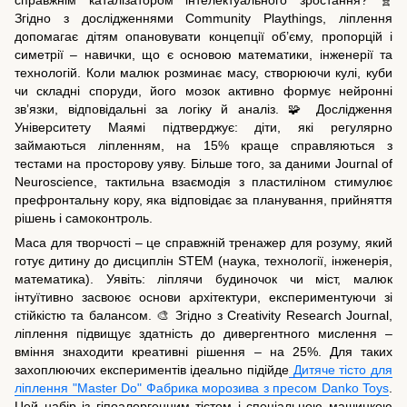
справжнім каталізатором інтелектуального зростання? 🧬
Згідно з дослідженнями Community Playthings, ліплення
допомагає дітям опановувати концепції об’єму, пропорцій і
симетрії – навички, що є основою математики, інженерії та
технологій. Коли малюк розминає масу, створюючи кулі, куби
чи складні споруди, його мозок активно формує нейронні
зв’язки, відповідальні за логіку й аналіз. 🧩 Дослідження
Університету Маямі підтверджує: діти, які регулярно
займаються ліпленням, на 15% краще справляються з
тестами на просторову уяву. Більше того, за даними Journal of
Neuroscience, тактильна взаємодія з пластиліном стимулює
префронтальну кору, яка відповідає за планування, прийняття
рішень і самоконтроль.
Маса для творчості – це справжній тренажер для розуму, який
готує дитину до дисциплін STEM (наука, технології, інженерія,
математика). Уявіть: ліплячи будиночок чи міст, малюк
інтуїтивно засвоює основи архітектури, експериментуючи зі
стійкістю та балансом. 🎨 Згідно з Creativity Research Journal,
ліплення підвищує здатність до дивергентного мислення –
вміння знаходити креативні рішення – на 25%. Для таких
захоплюючих експериментів ідеально підійде
Дитяче тісто для
ліплення "Master Do" Фабрика морозива з пресом Danko Toys
.
Цей набір із гіпоалергенним тістом і спеціальною машинкою