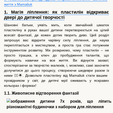
життя з Mamaliuk
1. Магія ліплення: як пластилін відкриває
двері до дитячої творчості
Шановні батьки, уявіть мить, коли звичайний шматок
пластиліну в руках вашої дитини перетворюється на цілий
всесвіт фантазії, де кожен дотик творить диво. Цей розділ
запрошує вас відкрити чарівну силу ліплення, де наука
переплітається з мистецтвом, а проста гра стає потужним
інструментом розвитку. Ми розкриємо, чому пластилін – не
просто іграшка, а ключ до пробудження талантів, що
формують навички на все життя. Ви відчуєте захват,
спостерігаючи за творчістю малюків, і, можливо, самі захочете
долучитися до цього процесу, створюючи шедеври разом із
ними 🧚‍♀️🌟. Дозвольте пластиліну від Mamaliuk стати вашим
провідником у світ, де дитячі мрії оживають у яскравих
кольорах і формах!
1.1. Живописне відтворення фантазії