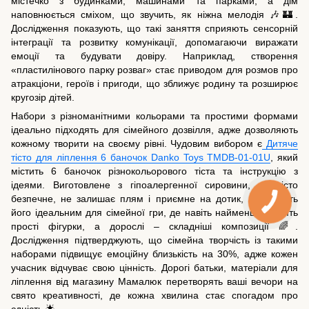
містечко з будинками, машинами та парками, а дім
наповнюється сміхом, що звучить, як ніжна мелодія 🎶🏰.
Дослідження показують, що такі заняття сприяють сенсорній
інтеграції та розвитку комунікації, допомагаючи виражати
емоції та будувати довіру. Наприклад, створення
«пластилінового парку розваг» стає приводом для розмов про
атракціони, героїв і пригоди, що зближує родину та розширює
кругозір дітей.
Набори з різноманітними кольорами та простими формами
ідеально підходять для сімейного дозвілля, адже дозволяють
кожному творити на своєму рівні. Чудовим вибором є
Дитяче
тісто для ліплення 6 баночок Danko Toys TMDB-01-01U
, який
містить 6 баночок різнокольорового тіста та інструкцію з
ідеями. Виготовлене з гіпоалергенної сировини, це тісто
безпечне, не залишає плям і приємне на дотик, що робить
його ідеальним для сімейної гри, де навіть найменші творять
прості фігурки, а дорослі – складніші композиції 🌈.
Дослідження підтверджують, що сімейна творчість із такими
наборами підвищує емоційну близькість на 30%, адже кожен
учасник відчуває свою цінність. Дорогі батьки, матеріали для
ліплення від магазину Мамалюк перетворять ваші вечори на
свято креативності, де кожна хвилина стає спогадом про
єдність 🌟.