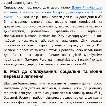
серці вашої дитини 🐾.
Справжньою перлиною для цього стане
Дитячий набір для
ліплення з полімерної глини Фігурки Динозаври від 8 років
УМНЯШКА
. Цей набір – цілий всесвіт для юних дослідників 🦖!
З полімерною глиною, яка твердне при нагріванні, та
зрозумілою фотоінструкцією він дозволяє створювати чарівних
динозавриків, розвиваючи креативність і терпіння.
Дослідження National Institute for Play підтверджують, що такі
набори стимулюють абстрактне мислення. Діти вчаться
планувати складні фігурки, доводячи справу до кінця 🧵.
Безпечна пластика та чіткі інструкції роблять набір незамінним
для батьків, які мріють бачити своїх дітей майбутніми
новаторами. Замовте його на mamaliuk.store і відкрийте для
вашої дитини двері до безмежного світу творчості 🎉!
5. Міст до спілкування: соціальні та мовні
переваги ліплення
Шановні батьки, пластилін і маси для ліплення – це не просто
матеріали для дитячої творчості, а магічні ключі до розвитку
фантазії, спілкування та емоційних зв’язків вашої дитини 🌈. Ці
барвисті, безпечні набори відкривають двері до світу, де кожна
зліплена фігурка стає шляхом до співпраці, самовираження та