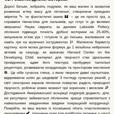
Дорогі батьки, зобразіть подумки, як ваш малюк із захватом
розминає м’яку масу для ліплення, створюючи кумедних
звіряток 🐾 чи фантастичні замки 🏰 – це не просто гра, а
справжня гімнастика для пальчиків, що готує їх до великих
звершень! Наука свідчить: за даними Lakeside Pottery,
ліплення підвищує точність дрібної моторики на 25-40%,
зміцнюючи м’язи рук і готуючи їх до письма, малювання чи
навіть гри на музичних інструментах 🎻. Малюючи барвисту
картину: коли мозок дитини формує до 1 мільйона нейронних
зв’язків за секунду, як зазначає Harvard Center on the
Developing Child, матеріал для творчості стає ідеальним
провідником, адже його текстура пробуджує тактильні
рецептори, розвиваючи координацію та просторове мислення
🧶. Це ніби сучасна глина, з якою творили давні скульптори,
відкриваючи шлях до шедеврів! З погляду сучасних реалій, у
світі сенсорних екранів ліплення повертає радість природної
творчості, роблячи кожен момент гри корисним і веселим 🌈.
Дослідження Американської асоціації педіатрів додають: діти,
які регулярно займаються ліпленням, краще справляються з
навчальними завданнями завдяки покращеній координації.
Помрійте, як ваш малюк із посмішкою ліпить пластилінового
динозаврика 🦖, тренуючи руки для майбутніх перемог у школі