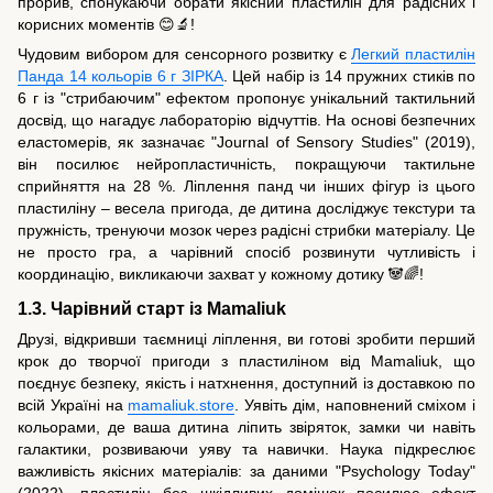
прорив, спонукаючи обрати якісний пластилін для радісних і
корисних моментів 😊🔬!
Чудовим вибором для сенсорного розвитку є
Легкий пластилін
Панда 14 кольорів 6 г ЗІРКА
. Цей набір із 14 пружних стиків по
6 г із "стрибаючим" ефектом пропонує унікальний тактильний
досвід, що нагадує лабораторію відчуттів. На основі безпечних
еластомерів, як зазначає "Journal of Sensory Studies" (2019),
він посилює нейропластичність, покращуючи тактильне
сприйняття на 28 %. Ліплення панд чи інших фігур із цього
пластиліну – весела пригода, де дитина досліджує текстури та
пружність, тренуючи мозок через радісні стрибки матеріалу. Це
не просто гра, а чарівний спосіб розвинути чутливість і
координацію, викликаючи захват у кожному дотику 🐼🌈!
1.3. Чарівний старт із Mamaliuk
Друзі, відкривши таємниці ліплення, ви готові зробити перший
крок до творчої пригоди з пластиліном від Mamaliuk, що
поєднує безпеку, якість і натхнення, доступний із доставкою по
всій Україні на
mamaliuk.store
. Уявіть дім, наповнений сміхом і
кольорами, де ваша дитина ліпить звіряток, замки чи навіть
галактики, розвиваючи уяву та навички. Наука підкреслює
важливість якісних матеріалів: за даними "Psychology Today"
(2022), пластилін без шкідливих домішок посилює ефект