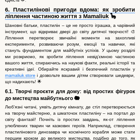
6. Пластилінові пригоди вдома: як зробити
ліплення частиною життя з Mamaliuk
🦕
Шановні батьки, пластилін – це не просто іграшка, а чарівний
інструмент, що відкриває двері до світу дитячої творчості! 🎨
Ліплення перетворює звичайні моменти на захопливі
експерименти, розвиваючи розум, емоції та навички, які
стануть фундаментом для майбутніх успіхів. У цьому розділі
ми розкриємо, як зробити ліплення невід’ємною частиною
вашого життя, спираючись на наукові факти, реальні історії та
креативні ідеї. Обирайте яскравий і безпечний пластилін у
mamaliuk.store
і дозвольте вашим дітям створювати шедеври,
що надихають! 🌟
6.1. Творчі проєкти для дому: від простих фігурок
до мистецтва майбутнього 🐘
Люб’язні читачі, уявіть дитячу кімнату, де стіл перетворюється
на творчу майстерню, а шматочок пластиліну – на портал до
світу фантазії! Почніть із простих завдань, як-от ліплення
улюблених тварин чи казкових героїв. Наприклад, створення
пластилінового динозавра чи космічного корабля може стати
першим кроком до великого мистецтва, подібно до того, як