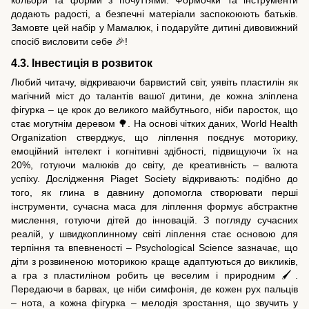
кольори та форми з почуттями. Формочки та інструменти
додають радості, а безпечні матеріали заспокоюють батьків.
Замовте цей набір у Мамалюк, і подаруйте дитині дивовижний
спосіб висловити себе 🎉!
4.3. Інвестиція в розвиток
Любий читачу, відкриваючи барвистий світ, уявіть пластилін як
магічний міст до талантів вашої дитини, де кожна зліплена
фігурка – це крок до великого майбутнього, ніби паросток, що
стає могутнім деревом 🌳. На основі чітких даних, World Health
Organization стверджує, що ліплення поєднує моторику,
емоційний інтелект і когнітивні здібності, підвищуючи їх на
20%, готуючи малюків до світу, де креативність – валюта
успіху. Дослідження Piaget Society відкривають: подібно до
того, як глина в давнину допомогла створювати перші
інструменти, сучасна маса для ліплення формує абстрактне
мислення, готуючи дітей до інновацій. З погляду сучасних
реалій, у швидкоплинному світі ліплення стає основою для
терпіння та впевненості – Psychological Science зазначає, що
діти з розвиненою моторикою краще адаптуються до викликів,
а гра з пластиліном робить це веселим і природним 🖌️.
Передаючи в барвах, це ніби симфонія, де кожен рух пальців
– нота, а кожна фігурка – мелодія зростання, що звучить у