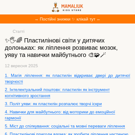
→ Постійні знижки ✨ клікай тут ←
Статті
✨🖐️🌈 Пластилінові світи у дитячих
долоньках: як ліплення розвиває мозок,
уяву та навички майбутнього 🎨🧩🪄
12 вересня 2025
1. Магія ліплення: як пластилін відкриває двері до дитячої
творчості
2. Інтелектуальний поштовх: пластилін як інструмент
когнітивного зростання
3. Політ уяви: як пластилін розпалює творчі іскри
4. Навички для майбутнього: від моторики до емоційної
гармонії
5. Міст до спілкування: соціальні та мовні переваги ліплення
6. Пластилінові пригоди вдома: як зробити ліплення частиною