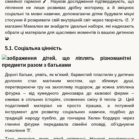
сімейної гармонії 🖌️. Наукові дослідження підтверджують, що
ліплення не лише розвиває дрібну моторику, а й зміцнює
соціальні та мовні навички, допомагаючи дітям будувати міцні
стосунки й розкривати свій внутрішній світ через творчість 🎨. У
магазині Мамалюк ви знайдете ідеальні набори, які надихають
обрати ці матеріали для щасливих моментів із вашою дитиною
🧩.
5.1. Соціальна цінність
Дорогі батьки, уявіть, як м’який, барвистий пластилін у дитячих
долонях стає магічним мостом, що зближує душі,
перетворюючи гру на захопливу подорож, де кожна зліплена
фігурка – від кумедного динозавра до казкової ферми –
оживає в спільних історіях, сповнених сміху й тепла 🤝. Цей
податливий матеріал не просто іграшка, а потужний
інструмент для розвитку соціальних навичок, подібно до
традицій народу пуебло, де гончарка Хелен Кордеро через
глиняні фігурки передавала сімейні оповіді, об’єднуючи
покоління 🦒.
Така творчість вчить дітей співпраці. Наукові дослідження