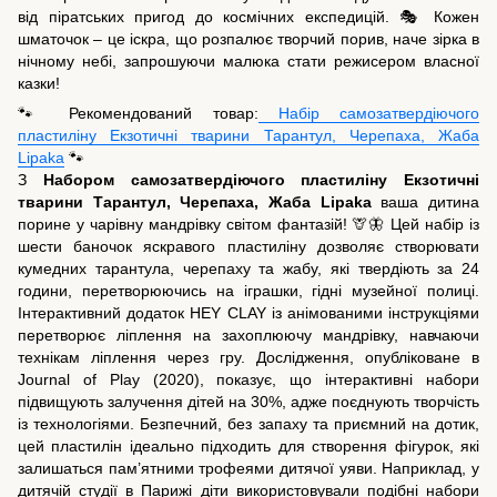
від піратських пригод до космічних експедицій. 🎭 Кожен
шматочок – це іскра, що розпалює творчий порив, наче зірка в
нічному небі, запрошуючи малюка стати режисером власної
казки!
🐾 Рекомендований товар:
Набір самозатвердіючого
пластиліну Екзотичні тварини Тарантул, Черепаха, Жаба
Lipaka
🐾
З
Набором самозатвердіючого пластиліну Екзотичні
тварини Тарантул, Черепаха, Жаба Lipaka
ваша дитина
порине у чарівну мандрівку світом фантазій! 🦒🦋 Цей набір із
шести баночок яскравого пластиліну дозволяє створювати
кумедних тарантула, черепаху та жабу, які твердіють за 24
години, перетворюючись на іграшки, гідні музейної полиці.
Інтерактивний додаток HEY CLAY із анімованими інструкціями
перетворює ліплення на захоплюючу мандрівку, навчаючи
технікам ліплення через гру. Дослідження, опубліковане в
Journal of Play (2020), показує, що інтерактивні набори
підвищують залучення дітей на 30%, адже поєднують творчість
із технологіями. Безпечний, без запаху та приємний на дотик,
цей пластилін ідеально підходить для створення фігурок, які
залишаться пам’ятними трофеями дитячої уяви. Наприклад, у
дитячій студії в Парижі діти використовували подібні набори