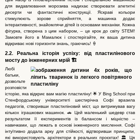
для видавлювання морозива надихає створювати апетитні
десерти чи фантастичні конструкції. Яскраві кольори
стимулюють зорове сприйняття, а машинка додає
інтерактивності, знайомлячи дітей із основами механіки. Кожна
фігурка, створена з цим набором, – це крок до світу STEM!
Замовте його в Мамалюк і спостерігайте, як ваша дитина
відкриває нові горизонти знань, граючись! 🍦
2.2. Реальна історія успіху: від пластилінового
мосту до інженерних мрій 🏗️
Любі
батьки,
дозвольте
розповісти
історію, яка відкриє вам магію пластиліну! 🌟 У Bing School при
Стенфордському університеті шестирічна Софі вразила
педагогів, створивши пластиліновий міст, що витримував вагу
кількох іграшкових машинок. 🚗 Цей маленький шедевр став
результатом її експериментів із балансом і міцністю –
навичками, що лежать в основі інженерного мислення. Софі
інтуїтивно додала арку для стійкості, відтворивши принципи,
які використовують архітектори в реальних проєктах! 🏛️ Ця