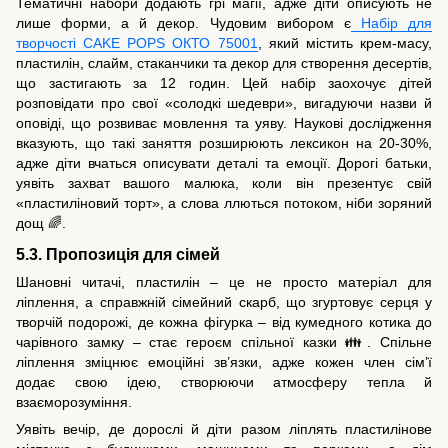
Тематичні набори додають грі магії, адже діти описують не
лише форми, а й декор. Чудовим вибором є
Набір для
творчості CAKE POPS ОКТО 75001
, який містить крем-масу,
пластилін, слайм, стаканчики та декор для створення десертів,
що застигають за 12 годин. Цей набір заохочує дітей
розповідати про свої «солодкі шедеври», вигадуючи назви й
оповіді, що розвиває мовлення та уяву. Наукові дослідження
вказують, що такі заняття розширюють лексикон на 20-30%,
адже діти вчаться описувати деталі та емоції. Дорогі батьки,
уявіть захват вашого малюка, коли він презентує свій
«пластиліновий торт», а слова ллються потоком, ніби зоряний
дощ 🌈.
5.3. Пропозиція для сімей
Шановні читачі, пластилін – це не просто матеріал для
ліплення, а справжній сімейний скарб, що згуртовує серця у
творчій подорожі, де кожна фігурка – від кумедного котика до
чарівного замку – стає героєм спільної казки 👪. Спільне
ліплення зміцнює емоційні зв’язки, адже кожен член сім’ї
додає свою ідею, створюючи атмосферу тепла й
взаєморозуміння.
Уявіть вечір, де дорослі й діти разом ліплять пластилінове