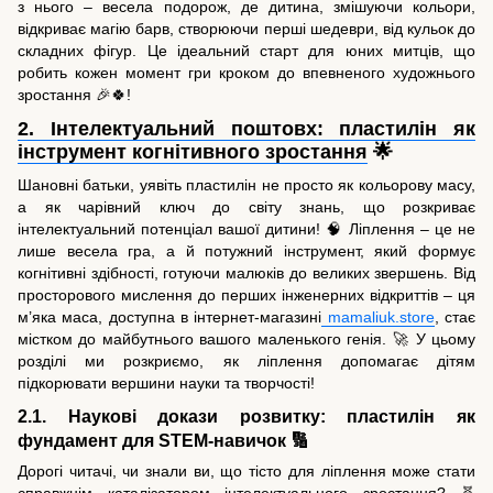
з нього – весела подорож, де дитина, змішуючи кольори,
відкриває магію барв, створюючи перші шедеври, від кульок до
складних фігур. Це ідеальний старт для юних митців, що
робить кожен момент гри кроком до впевненого художнього
зростання 🎉🍀!
2. Інтелектуальний поштовх: пластилін як
інструмент когнітивного зростання
🌟
Шановні батьки, уявіть пластилін не просто як кольорову масу,
а як чарівний ключ до світу знань, що розкриває
інтелектуальний потенціал вашої дитини! 🧠 Ліплення – це не
лише весела гра, а й потужний інструмент, який формує
когнітивні здібності, готуючи малюків до великих звершень. Від
просторового мислення до перших інженерних відкриттів – ця
м’яка маса, доступна в інтернет-магазині
mamaliuk.store
, стає
містком до майбутнього вашого маленького генія. 🚀 У цьому
розділі ми розкриємо, як ліплення допомагає дітям
підкорювати вершини науки та творчості!
2.1. Наукові докази розвитку: пластилін як
фундамент для STEM-навичок 🔢
Дорогі читачі, чи знали ви, що тісто для ліплення може стати