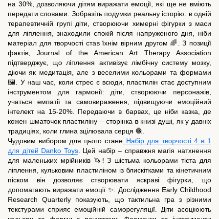
на 30%, дозволяючи дітям виражати емоції, які ще не вміють
передати словами. Зобразіть подумки реальну історію: в одній
терапевтичній групі діти, створюючи химерні фігурки з маси
для ліплення, знаходили спокій після напруженого дня, ніби
матеріал для творчості став їхнім вірним другом 🌈. З позиції
фактів, Journal of the American Art Therapy Association
підтверджує, що ліплення активізує лімбічну систему мозку,
діючи як медитація, але з веселими кольорами та формами
🖼️. У наш час, коли стрес є всюди, пластилін стає доступним
інструментом для гармонії: діти, створюючи персонажів,
учаться емпатії та самовираження, підвищуючи емоційний
інтелект на 15-20%. Передаючи в барвах, це ніби казка, де
кожен шматочок пластиліну – сторінка в книзі душі, як у давніх
традиціях, коли глина зцілювала серця 🧶.
Чудовим вибором для цього стане
Набір для творчості 4 в 1
для дітей Danko Toys
. Цей набір – справжня магія натхнення
для маленьких мрійників 🦄! З шістьма кольорами тіста для
ліплення, кульковим пластиліном із блискітками та кінетичним
піском він дозволяє створювати яскраві фігурки, що
допомагають виражати емоції ✨. Дослідження Early Childhood
Research Quarterly показують, що тактильна гра з різними
текстурами сприяє емоційній саморегуляції. Діти асоціюють