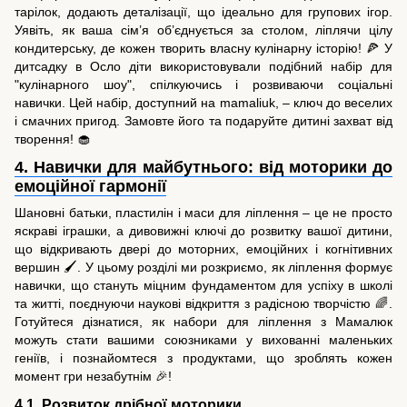
тарілок, додають деталізації, що ідеально для групових ігор.
Уявіть, як ваша сім’я об’єднується за столом, ліплячи цілу
кондитерську, де кожен творить власну кулінарну історію! 🍕 У
дитсадку в Осло діти використовували подібний набір для
"кулінарного шоу", спілкуючись і розвиваючи соціальні
навички. Цей набір, доступний на mamaliuk, – ключ до веселих
і смачних пригод. Замовте його та подаруйте дитині захват від
творення! 🧁
4. Навички для майбутнього: від моторики до
емоційної гармонії
Шановні батьки, пластилін і маси для ліплення – це не просто
яскраві іграшки, а дивовижні ключі до розвитку вашої дитини,
що відкривають двері до моторних, емоційних і когнітивних
вершин 🖌️. У цьому розділі ми розкриємо, як ліплення формує
навички, що стануть міцним фундаментом для успіху в школі
та житті, поєднуючи наукові відкриття з радісною творчістю 🌈.
Готуйтеся дізнатися, як набори для ліплення з Мамалюк
можуть стати вашими союзниками у вихованні маленьких
геніїв, і познайомтеся з продуктами, що зроблять кожен
момент гри незабутнім 🎉!
4.1. Розвиток дрібної моторики