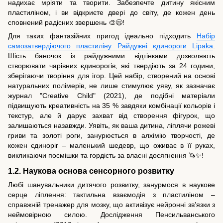
надихає мріяти та творити. Забезпечте дитину якісним
пластиліном, і ви відкриєте двері до світу, де кожен день
сповнений радісних звершень 🎨😄!
Для таких фантазійних пригод ідеально підходить
Набір
самозатвердіючого пластиліну Райдужні єдинороги Lipaka
.
Шість баночок із райдужними відтінками дозволяють
створювати чарівних єдинорогів, які твердіють за 24 години,
зберігаючи творіння для ігор. Цей набір, створений на основі
натуральних полімерів, не лише стимулює уяву, як зазначає
журнал "Creative Child" (2021), де подібні матеріали
підвищують креативність на 35 % завдяки комбінації кольорів і
текстур, але й дарує захват від створення фігурок, що
залишаються назавжди. Уявіть, як ваша дитина, ліплячи рожеві
гриви та золоті роги, занурюється в алхімію творчості, де
кожен єдиноріг – маленький шедевр, що оживає в її руках,
викликаючи посмішки та гордість за власні досягнення 🦄✨!
1.2. Наукова основа сенсорного розвитку
Любі шанувальники дитячого розвитку, занурмося в наукове
серце ліплення: тактильна взаємодія з пластиліном –
справжній тренажер для мозку, що активізує нейронні зв’язки з
неймовірною силою. Дослідження Пенсильванського