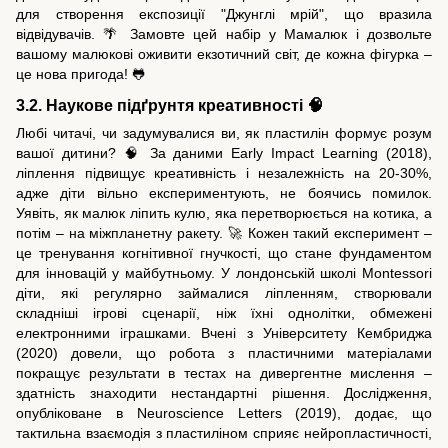
для створення експозиції "Джунглі мрій", що вразила
відвідувачів. 🌴 Замовте цей набір у Мамалюк і дозвольте
вашому малюкові оживити екзотичний світ, де кожна фігурка –
це нова пригода! 🐸
3.2. Наукове підґрунтя креативності 🧠
Любі читачі, чи задумувалися ви, як пластилін формує розум
вашої дитини? 🧠 За даними Early Impact Learning (2018),
ліплення підвищує креативність і незалежність на 20-30%,
адже діти вільно експериментують, не боячись помилок.
Уявіть, як малюк ліпить кулю, яка перетворюється на котика, а
потім – на міжпланетну ракету. 🚀 Кожен такий експеримент –
це тренування когнітивної гнучкості, що стане фундаментом
для інновацій у майбутньому. У лондонській школі Montessori
діти, які регулярно займалися ліпленням, створювали
складніші ігрові сценарії, ніж їхні однолітки, обмежені
електронними іграшками. Вчені з Університету Кембриджа
(2020) довели, що робота з пластичними матеріалами
покращує результати в тестах на дивергентне мислення –
здатність знаходити нестандартні рішення. Дослідження,
опубліковане в Neuroscience Letters (2019), додає, що
тактильна взаємодія з пластиліном сприяє нейропластичності,