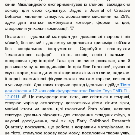
юний Мікеланджело експериментував із глиною, закладаючи
основу для своїх скульптур. Згідно з Journal of Creative
Behavior, ліплення стимулює асоціативне мислення на 25%,
адже діти вчаться комбінувати кольори, форми та ідеї,
створюючи унікальні композиції. 🦒
Пластилін – ідеальний матеріал для домашньої творчості: він
м’який, безпечний і дає змогу моделювати тривимірні об’єкти
без спеціальних інструментів. Спробуйте влаштувати
“пластилінове сафарі” – ліпіть слонів, левів і пальми –
створюючи цілу історію! Така гра не лише розважає, але й
розвиває уяву та координацію. Історія Лізи Голловей, сучасної
скульпторки, яка в дитинстві годинами ліпила з глини, надихає:
її перші пластилінові фігурки стали початком кар’єри, визнаної
в усьому світі. Для таких творчих пригод ідеально підійде
Тісто
для ліплення 12 кольорів флуоресцентне Danko Toys TMD-FL-
12-01U
. 🌈 Це флуоресцентне тісто, яке світиться в темряві,
створює чарівну атмосферу, дозволяючи дітям ліпити зірки,
магічні істоти чи навіть цілі галактики! Його м’яка, нелипка
текстура ідеально підходить для створення складних фігур, а
наукові дослідження, такі як від Early Childhood Research
Quarterly, показують, що робота з яскравими матеріалами, як
це тісто, стимулює зорову кору мозку, посилюючи творчу уяву.