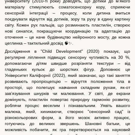
університету (2010-ті роки) доводять, що дотики до м’якого
матеріалу стимулюють соматосенсорну кору, сприяючи
сенсорній інтеграції – процесу, коли дитина вчиться
поєднувати відчуття від дотиків, зору та руху в єдину картину
світу. Кожен рух пальців, що розминають пластилін, створює
нові синапси, покращуючи координацію та адаптацію до
оточення – це наче будівництво нейронного мосту, де кожна
цеглинка – тактильний досвід 🧠✨.
Дослідження в "Child Development" (2020) показує, що
регулярне ліплення підвищує сенсорну чутливість на 30 %,
допомагаючи дітям швидше розрізняти текстури – від
гладеньких кульок до шорстких фігур. Доповнює це
Університет Каліфорнії (2022), який зазначає, що такі заняття
розвивають пропріоцепцію – відчуття положення тіла в
просторі, що полегшує навчання складним рухам, як-от
зав’язування шнурків чи малювання. У світі, де екрани
домінують, пластилін повертає природну гармонію розвитку,
роблячи процес веселим і пізнавальним. Уявіть вашого
малюка, який, хихикаючи, створює "сенсорний сад" із
різнокольорових форм, а його мозок активно працює,
готуючись до великих звершень. Шановні батьки, це
можливість побачити, як гра перетворюється на науковий