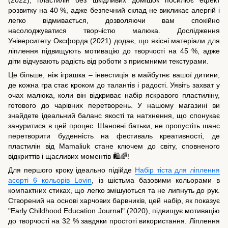
розвитку на 40 %, адже безпечний склад не викликає алергій і
легко відмивається, дозволяючи вам спокійно
насолоджуватися творчістю малюка. Дослідження
Університету Оксфорда (2021) додає, що якісні матеріали для
ліплення підвищують мотивацію до творчості на 45 %, адже
діти відчувають радість від роботи з приємними текстурами.
Це більше, ніж іграшка – інвестиція в майбутнє вашої дитини,
де кожна гра стає кроком до талантів і радості. Уявіть захват у
очах малюка, коли він відкриває набір яскравого пластиліну,
готового до чарівних перетворень. У нашому магазині ви
знайдете ідеальний баланс якості та натхнення, що спонукає
зануритися в цей процес. Шановні батьки, не пропустіть шанс
перетворити буденність на фестиваль креативності, де
пластилін від Mamaliuk стане ключем до світу, сповненого
відкриттів і щасливих моментів 🛍️🌈!
Для першого кроку ідеально підійде
Набір тіста для ліплення
асорті 6 кольорів Lovin
, із шістьма базовими кольорами в
компактних стиках, що легко змішуються та не липнуть до рук.
Створений на основі харчових барвників, цей набір, як показує
"Early Childhood Education Journal" (2020), підвищує мотивацію
до творчості на 32 % завдяки простоті використання. Ліплення