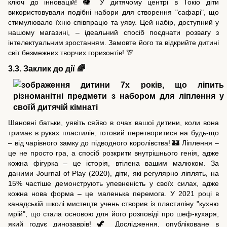
ключ до інновацій! 🐘 У дитячому центрі в Токіо діти
використовували подібні набори для створення "сафарі", що
стимулювало їхню співпрацю та уяву. Цей набір, доступний у
нашому магазині, – ідеальний спосіб поєднати розвагу з
інтелектуальним зростанням. Замовте його та відкрийте дитині
світ безмежних творчих горизонтів! 🦒
3.3. Заклик до дії 🌈
Шановні батьки, уявіть сяйво в очах вашої дитини, коли вона
тримає в руках пластилін, готовий перетворитися на будь-що
– від чарівного замку до підводного королівства! 🏰 Ліплення –
це не просто гра, а спосіб розкрити внутрішнього генія, адже
кожна фігурка – це історія, втілена вашим малюком. За
даними Journal of Play (2020), діти, які регулярно ліплять, на
15% частіше демонструють упевненість у своїх силах, адже
кожна нова форма – це маленька перемога. У 2021 році в
канадській школі мистецтв учень створив із пластиліну "кухню
мрій", що стала основою для його розповіді про шеф-кухаря,
який годує динозаврів! 🦖 Дослідження, опубліковане в