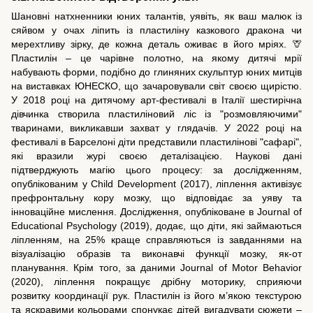
Шановні натхненники юних талантів, уявіть, як ваш малюк із
сяйвом у очах ліпить із пластиліну казкового дракона чи
мерехтливу зірку, де кожна деталь оживає в його мріях. 🦒
Пластилін – це чарівне полотно, на якому дитячі мрії
набувають форми, подібно до глиняних скульптур юних митців
на виставках ЮНЕСКО, що зачаровували світ своєю щирістю.
У 2018 році на дитячому арт-фестивалі в Італії шестирічна
дівчинка створила пластиліновий ліс із "розмовляючими"
тваринами, викликавши захват у глядачів. У 2022 році на
фестивалі в Барселоні діти представили пластилінові "сафарі",
які вразили журі своєю деталізацією. Наукові дані
підтверджують магію цього процесу: за дослідженням,
опублікованим у Child Development (2017), ліплення активізує
префронтальну кору мозку, що відповідає за уяву та
інноваційне мислення. Дослідження, опубліковане в Journal of
Educational Psychology (2019), додає, що діти, які займаються
ліпленням, на 25% краще справляються із завданнями на
візуалізацію образів та виконавчі функції мозку, як-от
планування. Крім того, за даними Journal of Motor Behavior
(2020), ліплення покращує дрібну моторику, сприяючи
розвитку координації рук. Пластилін із його м’якою текстурою
та яскравими кольорами спонукає дітей вигадувати сюжети –