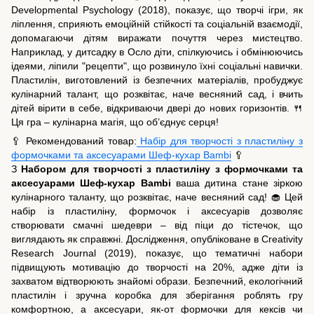
Developmental Psychology (2018), показує, що творчі ігри, як
ліплення, сприяють емоційній стійкості та соціальній взаємодії,
допомагаючи дітям виражати почуття через мистецтво.
Наприклад, у дитсадку в Осло діти, спілкуючись і обмінюючись
ідеями, ліпили "рецепти", що розвинуло їхні соціальні навички.
Пластилін, виготовлений із безпечних матеріалів, пробуджує
кулінарний талант, що розквітає, наче весняний сад, і вчить
дітей вірити в себе, відкриваючи двері до нових горизонтів. 🍴
Ця гра – кулінарна магія, що об’єднує серця!
🥄 Рекомендований товар:
Набір для творчості з пластиліну з
формочками та аксесуарами Шеф-кухар Bambi
🥄
З
Набором для творчості з пластиліну з формочками та
аксесуарами Шеф-кухар Bambi
ваша дитина стане зіркою
кулінарного таланту, що розквітає, наче весняний сад! 🧁 Цей
набір із пластиліну, формочок і аксесуарів дозволяє
створювати смачні шедеври – від піци до тістечок, що
виглядають як справжні. Дослідження, опубліковане в Creativity
Research Journal (2019), показує, що тематичні набори
підвищують мотивацію до творчості на 20%, адже діти із
захватом відтворюють знайомі образи. Безпечний, екологічний
пластилін і зручна коробка для зберігання роблять гру
комфортною, а аксесуари, як-от формочки для кексів чи