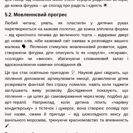
де кожна фігурка – це спогад про радість і єдність 🌟.
5.2. Мовленнєвий прогрес
Любий читачу, уявіть, як пластилін у дитячих руках
перетворюється на казкове полотно, де кожна зліплена форма
– від крихітного печива до величного торта – відкриває двері
до нових слів, ніби казковий світ оживає в розповідях вашого
малюка 🗣️. Ліплення стимулює мовленнєвий розвиток, адже,
створюючи фігурки, діти описують їх як «округлі», «яскраві»,
«солодкі» чи «високі», збагачуючи словниковий запас і
вдосконалюючи навички оповідання 🍰.
Ця гра стає освітньою пригодою 🎈. Наукові дані свідчать, що
ліплення допомагає артикулювати емоції, дозволяючи дітям
розкривати фантазії без страху помилок, навіть коли гаджети
заглушають живу розмову. Дослідження показують, що
ліплення – це шлях до самовираження через мову, подібно до
арт-терапії. Наприклад, коли дитина ліпить «чарівну
кондитерську» з тістечок і цукерок, вона створює оповіді про
їхні назви, смаки й пригоди – від шоколадного кексу до
ванільного морозива, тренуючи красномовство та впевненість
🖌️.