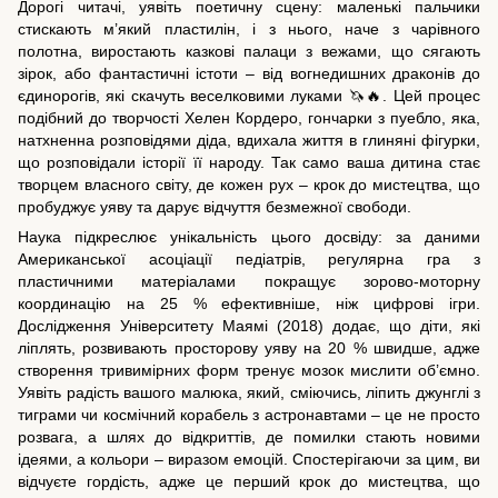
Дорогі читачі, уявіть поетичну сцену: маленькі пальчики
стискають м’який пластилін, і з нього, наче з чарівного
полотна, виростають казкові палаци з вежами, що сягають
зірок, або фантастичні істоти – від вогнедишних драконів до
єдинорогів, які скачуть веселковими луками 🦄🔥. Цей процес
подібний до творчості Хелен Кордеро, гончарки з пуебло, яка,
натхненна розповідями діда, вдихала життя в глиняні фігурки,
що розповідали історії її народу. Так само ваша дитина стає
творцем власного світу, де кожен рух – крок до мистецтва, що
пробуджує уяву та дарує відчуття безмежної свободи.
Наука підкреслює унікальність цього досвіду: за даними
Американської асоціації педіатрів, регулярна гра з
пластичними матеріалами покращує зорово-моторну
координацію на 25 % ефективніше, ніж цифрові ігри.
Дослідження Університету Маямі (2018) додає, що діти, які
ліплять, розвивають просторову уяву на 20 % швидше, адже
створення тривимірних форм тренує мозок мислити об’ємно.
Уявіть радість вашого малюка, який, сміючись, ліпить джунглі з
тиграми чи космічний корабель з астронавтами – це не просто
розвага, а шлях до відкриттів, де помилки стають новими
ідеями, а кольори – виразом емоцій. Спостерігаючи за цим, ви
відчуєте гордість, адже це перший крок до мистецтва, що