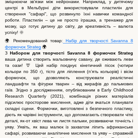
зміцнюючи зв’язки між нейронами. Наприклад, у дитячому
центрі в Мельбурні діти використовували пластилін для
створення "сафарі", що розвинуло їхні навички командної
роботи. Пластилін – це не просто іграшка, а тренажер для
мозку, що готує дитину до світу, де креативність – валюта
успіху! 🌞
🌍 Рекомендований товар:
Набір для творчості Savanna 8
формочок Strateg
🌍
З
Набором для творчості Savanna 8 формочок Strateg
ваша дитина створить мальовничу савану, де оживають леви
та оази! 🦒 Цей набір поєднує кінетичний пісок (чотири
кольори по 350 г), тісто для ліплення (п’ять кольорів) і вісім
формочок, що дозволяють конструювати реалістичні
ландшафти та фігурки тварин – від жирафів до пальмових
гаїв. Згідно з дослідженням, опублікованим в Early Childhood
Research Quarterly (2021), комбінація різних матеріалів
підсилює просторове мислення, адже діти вчаться планувати
складні сцени. Формочки, виготовлені з безпечного пластику,
діють як чарівні інструменти, що допомагають створювати чіткі
деталі, як-от хвіст лева чи листя пальми, розвиваючи точність і
уяву. Уявіть, як ваш малюк із захватом ліпить африканське
сафарі, розвиваючи аналітичне мислення та уяву – справжній