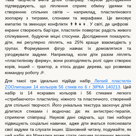
підтверджують, що ліплення сприяє обміну ідеями та
створенню спільних світів – наприклад, пластилінового
зоопарку з тиграми, слонами та жирафами. Це виховує
емпатію та зменшує конфлікти 👨‍👩‍👧‍👦. У світі, де цифрові
екрани створюють бар’єри, пластилін повертає радість живого
спілкування, будуючи міцні стосунки. Дослідження показують:
діти, які регулярно ліплять, на 25% краще взаємодіють у
групах. Формування фігур навчає їх домовлятися та
узгоджувати задуми. Наприклад, коли діти разом ліплять
«пластилінову ферму», вони розподіляють ролі: один створює
корів, інший – трактор, а хтось додає дерева, що розвиває
командну роботу 🎉.
Для такої гри ідеально підійде набір
Легкий пластилін
ZOOлипашки 14 кольорів 56 стиків по 6 г ЗІРКА 140213
. Цей
набір із 14 яскравих кольорів і 56 стиками легкого
«стрибаючого» пластиліну, ніжного та пластичного, створений
для спільної творчості. Його унікальна текстура заохочує дітей
ділитися стиками і водночас діє як антистрес-терапія,
сприяючи співпраці. Наукові дані свідчать, що такі набори
підвищують соціальні навички, адже діти вчаться пояснювати
свої задуми та слухати інших. Шановний читачу, подумайте, як
цей набір від Мамалюк може стати серцем родинних вечорів,