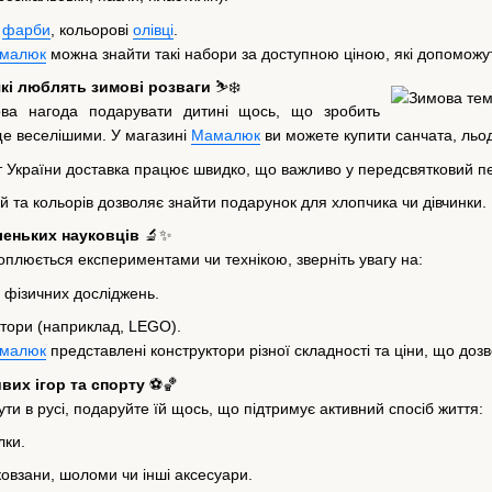
і
фарби
, кольорові
олівці
.
малюк
можна знайти такі набори за доступною ціною, які допоможут
які люблять зимові розваги
⛷️❄️
ва нагода подарувати дитині щось, що зробить
ще веселішими. У магазині
Мамалюк
ви можете купити санчата, льодя
т України доставка працює швидко, що важливо у передсвятковий пе
й та кольорів дозволяє знайти подарунок для хлопчика чи дівчинки.
аленьких науковців
🔬✨
плюється експериментами чи технікою, зверніть увагу на:
 фізичних досліджень.
ктори (наприклад, LEGO).
малюк
представлені конструктори різної складності та ціни, що доз
вих ігор та спорту
⚽🏀
и в русі, подаруйте їй щось, що підтримує активний спосіб життя:
лки.
овзани, шоломи чи інші аксесуари.