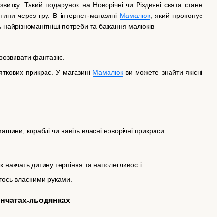
звитку. Такий подарунок на Новорічні чи Різдвяні свята стане
итини через гру. В інтернет-магазині
Мамалюк
, який пропонує
ять найрізноманітніші потреби та бажання малюків.
 розвивати фантазію.
яткових прикрас. У магазині
Мамалюк
ви можете знайти якісні
.
шини, кораблі чи навіть власні новорічні прикраси.
ок навчать дитину терпіння та наполегливості.
огось власними руками.