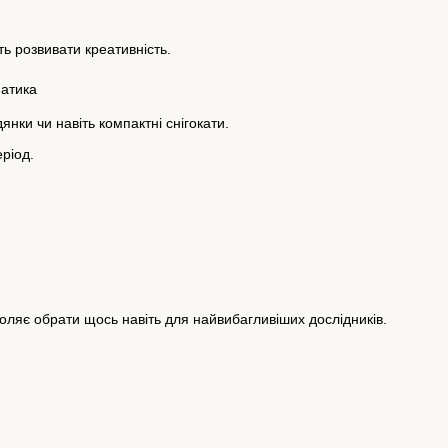
ь розвивати креативність.
нки чи навіть компактні снігокати.
ріод.
воляє обрати щось навіть для найвибагливіших дослідників.