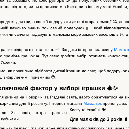
 🧸 та розвиваючих конструкторів 🧩 до популярних сезонних тов
ежно від того, чи ви проживаєте в Києві, чи в іншому місті України
предмет для гри, а спосіб подарувати дитині яскраві емоції 🥰, допо
зицій важливо знайти той самий подарунок 🎀, який відповідати
нки чи санчата подарують малюкам море зимових веселощів ☃️, а д
грашки відіграє ціна та якість ✅. Завдяки інтернет-магазину
Мамал
 преміум-іграшок 👑. Тут легко зробити вибір, отримати консультац
 України.
немо, як правильно підібрати дитячі іграшки до свят, щоб подарун
ш вибір легким і приємним 😊.
 ключовий фактор у виборі іграшки 🎄✨
ля дитини на Новорічні та Різдвяні свята, варто орієнтуватися на
орисним для її розвитку. Інтернет-магазин
Мамалюк
пропонує велик
Києву та Україні. 💝
Для малюків до 3 років 🍼
печити безпеку іграшок, адже діти активно досліджують світ через дот