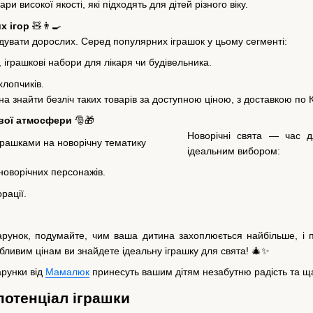
и високої якості, які підходять для дітей різного віку.
х ігор
🧸👨‍🍳
увати дорослих. Серед популярних іграшок у цьому сегменті:
, іграшкові набори для лікаря чи будівельника.
лопчиків.
а знайти безліч таких товарів за доступною ціною, з доставкою по К
вої атмосфери
🎅🎁
Новорічні свята — час д
ідеальним вибором:
 новорічних персонажів.
рації.
рунок, подумайте, чим ваша дитина захоплюється найбільше, і 
ливим цінам ви знайдете ідеальну іграшку для свята! 🎄✨
арунки від
Мамалюк
принесуть вашим дітям незабутню радість та ща
потенціал іграшки