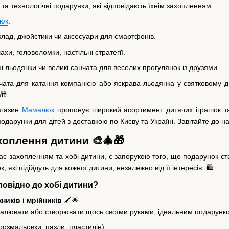
 та технологічні подарунки, які відповідають їхнім захопленням.
юк
:
клад, джойстики чи аксесуари для смартфонів.
шахи, головоломки, настільні стратегії.
ні льодянки чи великі санчата для веселих прогулянок із друзями.
нчата для катання компанією або яскрава льодянка у святковому д
🎁
агазин
Мамалюк
пропонує широкий асортимент дитячих іграшок та
подарунки для дітей з доставкою по Києву та Україні. Завітайте до 
ахоплення дитини 🎨🎄🎁
ідає захопленням та хобі дитини, є запорукою того, що подарунок 
 які підійдуть для кожної дитини, незалежно від її інтересів. 🛍️
повідно до хобі дитини?
иків і мрійників
🖌️🌟
алювати або створювати щось своїми руками, ідеальним подарунко
розмальовки, пазли, пластилін).