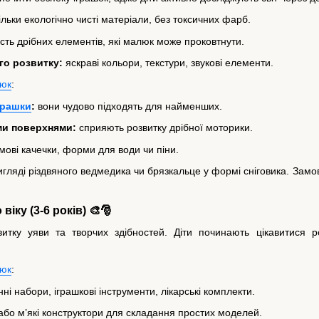
ільки екологічно чисті матеріали, без токсичних фарб.
ість дрібних елементів, які малюк може проковтнути.
го розвитку:
яскраві кольори, текстури, звукові елементи.
юк
:
іграшки
:
вони чудово підходять для найменших.
ми поверхнями:
сприяють розвитку дрібної моторики.
мові качечки, форми для води чи піни.
игляді різдвяного ведмедика чи брязкальце у формі сніговика. Замов
віку (3-6 років) 🎨🎅
витку уяви та творчих здібностей. Діти починають цікавитися 
юк
:
ні набори, іграшкові інструменти, лікарські комплекти.
бо м’які конструктори для складання простих моделей.