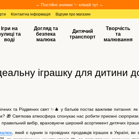
→ Постійні знижки ✨ клікай тут ←
ерти
Контактна інформація
Відгуки про магазин
Ігри на
Догляд та
Творчість
Дитячий
вулиці та
безпека
та
транспорт
воді
малюка
малювання
деальну іграшку для дитини д
них та Різдвяних свят ✨🎄 у батьків постає важливе питання: як 
им? 🎁 Святкова атмосфера спонукає нас робити приємні сюрпризи,
 правильний вибір, враховуючи широкий асортимент дитячих іграшо
малюк
, який є одним із провідних продавців іграшок в Україні, ви з