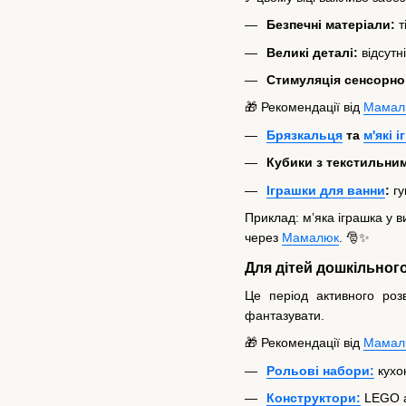
Безпечні матеріали:
т
Великі деталі:
відсутн
Стимуляція сенсорно
🎁 Рекомендації від
Мамал
Брязкальця
та
м'які 
Кубики з текстильни
Іграшки для ванни
:
гу
Приклад: м’яка іграшка у в
через
Мамалюк
. 🎅✨
Для дітей дошкільного 
Це період активного роз
фантазувати.
🎁 Рекомендації від
Мамал
Рольові набори:
кухон
Конструктори:
LEGO а