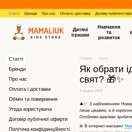
Перейти к основному контенту
Статті
Бренди
Про нас
Оплата і доставка
Договір публічної оф
Навчання
Дитячі
та
іграшки
розвиток
Статті
Головна
Статті
Як обрати і
Бренди
свят? 🎁✨
Про нас
Оплата і доставка
4 грудня 2024
Обмін та повернення
🎄✨ З наближенням Новоріч
Угода користувача
лише цікавим, а й корисн
Особливо важливо зробити
Договір публічної оферти
❄️ В інтернет-магазині
Ма
Політика конфіденційності