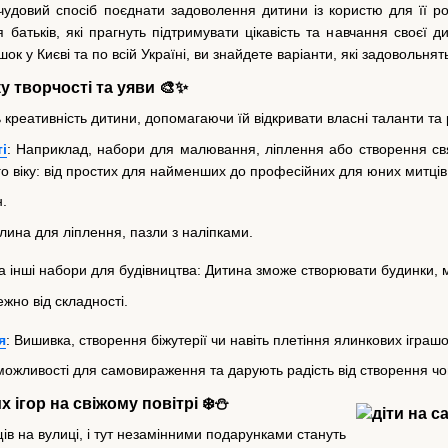
чудовий спосіб поєднати задоволення дитини із користю для її ро
батьків, які прагнуть підтримувати цікавість та навчання своєї д
шок у Києві та по всій Україні, ви знайдете варіанти, які задовольн
ку творчості та уяви 🎨✨
 креативність дитини, допомагаючи їй відкривати власні таланти та
і
: Наприклад, набори для малювання, ліплення або створення св
го віку: від простих для найменших до професійних для юних митців
н.
лина для ліплення, пазли з наліпками.
 інші набори для будівництва: Дитина зможе створювати будинки, ма
ежно від складності.
я
: Вишивка, створення біжутерії чи навіть плетіння ялинкових іграш
можливості для самовираження та дарують радість від створення ч
х ігор на свіжому повітрі ❄️⛄
ів на вулиці, і тут незамінними подарунками стануть