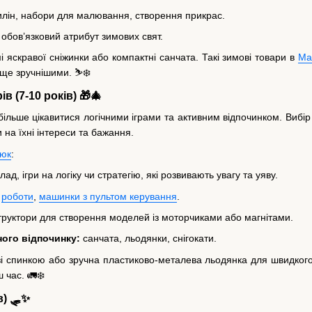
лін, набори для малювання, створення прикрас.
обов’язковий атрибут зимових свят.
 яскравої сніжинки або компактні санчата. Такі зимові товари в
Ма
 ще зручнішими. ⛷️❄️
 (7-10 років) 🎁🎄
 більше цікавитися логічними іграми та активним відпочинком. Вибір
и на їхні інтереси та бажання.
юк
:
ад, ігри на логіку чи стратегію, які розвивають увагу та уяву.
:
роботи
,
машинки з пультом керування
.
руктори для створення моделей із моторчиками або магнітами.
ого відпочинку:
санчата, льодянки, снігокати.
зі спинкою або зручна пластиково-металева льодянка для швидкого 
час. 🚛❄️
в) 🛷✨