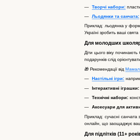
Творчі набори:
пласти
Льодянки та санчата:
Приклад: льодянка у формі
Україні зробить ваші свята
Для молодших школярів
Діти цього віку починають
подарунків слід орієнтуват
🎁 Рекомендації від
Мамал
Настільні ігри:
наприкл
Інтерактивні іграшки
Технічні набори:
конст
Аксесуари для активн
Приклад: сучасні санчата 
онлайн, що заощаджує ваш 
Для підлітків (11+ рокі