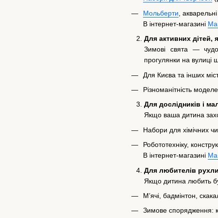
Мольберти
, акварельн
В інтернет-магазині
Ма
Для активних дітей, 
Зимові свята — чудо
прогулянки на вулиці 
Для Києва та інших міс
Різноманітність моделе
Для дослідників і м
Якщо ваша дитина захо
Набори для хімічних чи
Робототехніку, констру
В інтернет-магазині
Ма
Для любителів рухли
Якщо дитина любить бут
М’ячі, бадмінтон, скака
Зимове спорядження: к