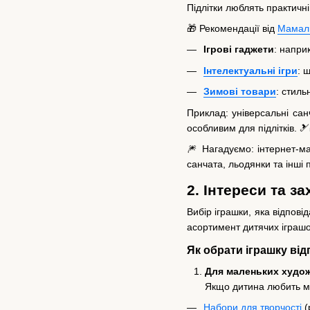
Підлітки люблять практичні
🎁 Рекомендації від
Мамал
Ігрові гаджети
: напри
Інтелектуальні ігри
: 
Зимові товари
: стиль
Приклад: універсальні са
особливим для підлітків. 🎿
🎆 Нагадуємо: інтернет-м
санчата, льодянки та інші 
2. Інтереси та з
Вибір іграшки, яка відпов
асортимент дитячих іграшок,
Як обрати іграшку від
Для маленьких художн
Якщо дитина любить м
Набори для творчості
(