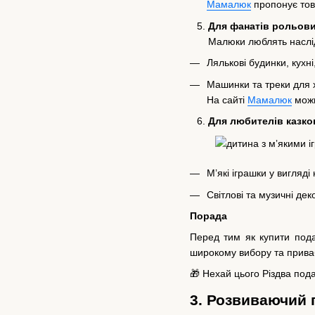
Мамалюк
пропонує товар
Для фанатів рольови
Малюки люблять наслід
Лялькові будинки, кухні
Машинки та треки для х
На сайті
Мамалюк
можн
Для любителів казко
М’які іграшки у вигляді
Світлові та музичні деко
Порада
Перед тим як купити пода
широкому вибору та приваб
🎁 Нехай цього Різдва под
3. Розвиваючий 