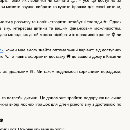
арів, таких як льодянки чи санчата 🛷, – усе це доступно за
, ви можете зручно вибрати та купити іграшки для своєї дитини,
могти у розвитку та навіть створити незабутні спогади 🌟. Однак
ме віку, інтересам дитини та вашим фінансовим можливостям.
ля молодших дітей можна підібрати інтерактивні іграшки 🤖 чи
юк
, кожен має змогу знайти оптимальний варіант: від доступних
ію 📞 та навіть оформити доставку 🚚 до вашого дому в Києві чи
ок став ідеальним 🎀. Ми також поділимося корисними порадами,
 вік та потреби дитини. Це допоможе зробити подарунок не лише
ий вибір якісних іграшок для дітей різного віку з доставкою по
❄️
ик і рот. Основні критерії вибору: