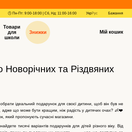
Укр
Рус
Бажання
Товари
Мій кошик
для
Знижки
школи
о Новорічних та Різдвяних
обрати ідеальний подарунок для своєї дитини, щоб він був не
 адже що може бути кращим, ніж радість у дитячих очах? 👶❤️
к, який пропонують сучасні магазини.
найдете тисячі варіантів подарунків для дітей різного віку. Від