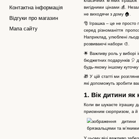
класичних м’яких іграшок
вигідними цінами 💰. Незал
Контактна інформація
не виходячи з дому 🏠.
Відгуки про магазин
🎅 Іграшка – це не просто 
Мапа сайту
серед різноманіття пропо
Наприклад, улюблені льодя
розвиваючі набори 🎨.
🌟 Важливу роль у виборі і
бюджетних подарунків 🎈 до
будь-якому іншому куточку
🎁 У цій статті ми розгля
які допоможуть зробити ва
1. Вік дитини як
Коли ви шукаєте іграшку д
приємним сюрпризом, а й к
У цьому віці важливо забез