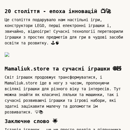
20 століття - епоха інновацій 📺🚀
Це століття подарувало нам настільні ігри,
конструктори LEGO, перші електронні іграшки і,
звичайно, відеоігри! Сучасні технології перетворили
іграшки з простих предметів для гри в чудові засоби
освіти та розвитку. 🕹🧠
Mamaliuk.store та сучасні іграшки 🌐🧸
Світ іграшок продовжує трансформуватися, і
Mamaliuk.store іде в ногу з часом, пропонуючи
всілякі іграшки для різного віку та інтересів. Тут
можна знайти як класичні ляльки та машинки, так і
сучасні розвиваючі іграшки та ігрові набори, які
здатні зацікавити малечу та допомогти їм
розвиватися. 💡📚
Заключне слово 🌟
Історія іграшок - це не просто розділ з підручника