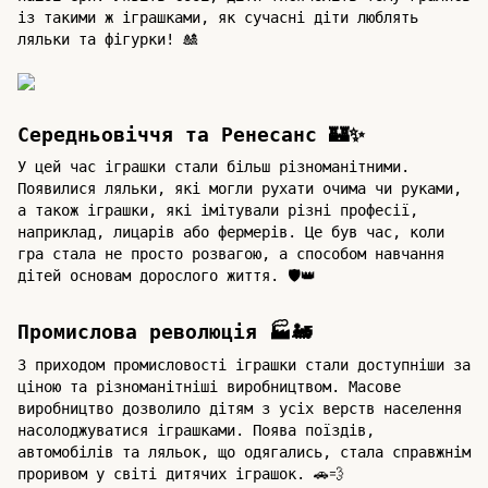
із такими ж іграшками, як сучасні діти люблять
ляльки та фігурки! 🎎
Середньовіччя та Ренесанс 🏰✨
У цей час іграшки стали більш різноманітними.
Появилися ляльки, які могли рухати очима чи руками,
а також іграшки, які імітували різні професії,
наприклад, лицарів або фермерів. Це був час, коли
гра стала не просто розвагою, а способом навчання
дітей основам дорослого життя. 🛡👑
Промислова революція 🏭🚂
З приходом промисловості іграшки стали доступніши за
ціною та різноманітніші виробництвом. Масове
виробництво дозволило дітям з усіх верств населення
насолоджуватися іграшками. Поява поїздів,
автомобілів та ляльок, що одягались, стала справжнім
проривом у світі дитячих іграшок. 🚗💨