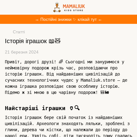
→ Постійні знижки ✨ клікай тут ←
Статті
Історія іграшок 📖🧸
21 березня 2024
Привіт, дорогі друзі! 🌈 Сьогодні ми зануримося у
неймовірну подорож крізь час, розповідаючи про
історію іграшок. Від найдавніших цивілізацій до
сучасних технологічних чудес у Mamaliuk.store — де
кожна іграшка розповідає свою особливу історію.
Підемо ж зі мною в цю чарівну подорож! 🎒🚂
Найстаріші іграшки 🏺🔍
Історія іграшок бере свій початок із найдавніших
цивілізацій. Археологи знаходять ляльки, зроблені з
глини, дерева чи кістки, що належали до періоду до
нашої ери. Уявіть собі, діти тисячоліть тому грались