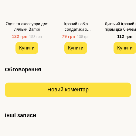
Одяг та аксесуари для
Ігровий набір
Дитячий ігровий 
ляльки Bambi
солдатики з
пірамідка 6 елем
транспортом для дітей
Технок
122 грн
79 грн
112 грн
153 грн
138 грн
Bambi
Купити
Купити
Купити
Обговорення
Новий коментар
Інші записи