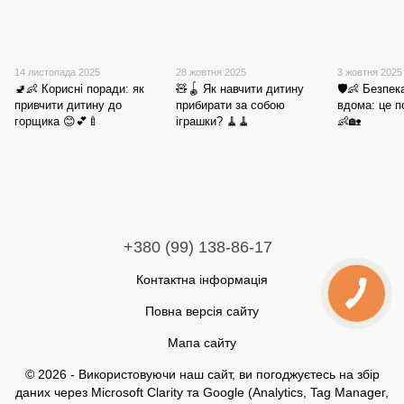
14 листопада 2025
28 жовтня 2025
3 жовтня 2025
🚽👶 Корисні поради: як
🧸🪀 Як навчити дитину
🛡️👶 Безпе
привчити дитину до
прибирати за собою
вдома: це п
горщика 😊💕🍼
іграшки? 🧹🧹
👶🏡
+380 (99) 138-86-17
Контактна інформація
Повна версія сайту
Мапа сайту
© 2026 - Використовуючи наш сайт, ви погоджуєтесь на збір
даних через Microsoft Clarity та Google (Analytics, Tag Manager,