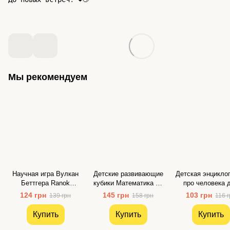
Мы рекомендуем
Научная игра Вулкан
Детские развивающие
Детская энцикло
Беттгера Ranok
кубики Математика 12
про человека 
Creative
шт в наборе MToys
дошкольников R
124 грн
145 грн
103 грн
139 грн
158 грн
116 
Creative
Купить
Купить
Купить