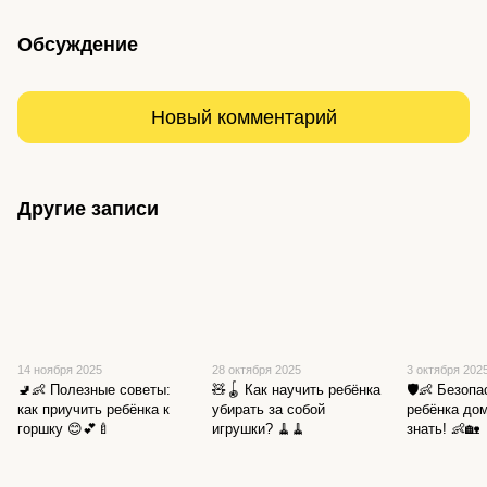
Обсуждение
Новый комментарий
Другие записи
14 ноября 2025
28 октября 2025
3 октября 202
🚽👶 Полезные советы:
🧸🪀 Как научить ребёнка
🛡️👶 Безоп
как приучить ребёнка к
убирать за собой
ребёнка дом
горшку 😊💕🍼
игрушки? 🧹🧹
знать! 👶🏡