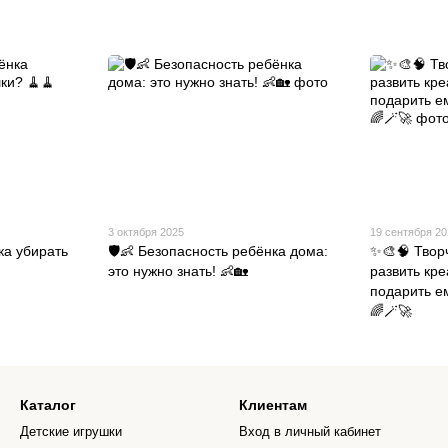
3 октября 2025
19 сентября 2
ка убирать
🛡️👶 Безопасность ребёнка дома:
✨🎨🧠 Творч
это нужно знать! 👶🏡
развить кре
подарить е
🌈🪄🚀
Каталог
Клиентам
Детские игрушки
Вход в личный кабинет