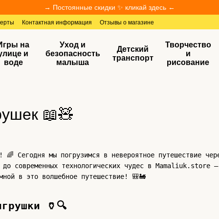
→ Постоянные скидки ✨ кликай здесь ←
ферты
Контактная информация
Отзывы о магазине
Игры на
Уход и
Творчество
Детский
улице и
безопасность
и
транспорт
воде
малыша
рисование
рушек 📖🧸
! 🌈 Сегодня мы погрузимся в невероятное путешествие чер
 до современных технологических чудес в Mamaliuk.store –
мной в это волшебное путешествие! 🎒🚂
грушки 🏺🔍