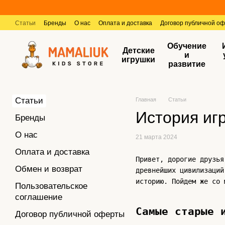
Перейти к основному контенту
Статьи
Бренды
О нас
Оплата и доставка
Договор публичной о
Обучение
Детские
и
игрушки
развитие
Статьи
Главная
Статьи
История иг
Бренды
О нас
21 марта 2024
Оплата и доставка
Привет, дорогие друзья
Обмен и возврат
древнейших цивилизаций
историю. Пойдем же со 
Пользовательское
соглашение
Самые старые и
Договор публичной оферты