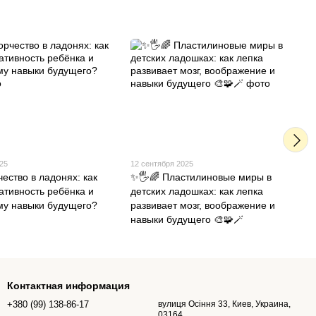
025
12 сентября 2025
ество в ладонях: как
✨🖐️🌈 Пластилиновые миры в
ативность ребёнка и
детских ладошках: как лепка
му навыки будущего?
развивает мозг, воображение и
навыки будущего 🎨🧩🪄
Контактная информация
+380 (99) 138-86-17
вулиця Осіння 33, Киев, Украина,
03164