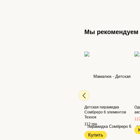
Мы рекомендуем
Детская пирамидка
Од
Сомбреро 6 элементов
ак
Технок
122
112 грн
Купить